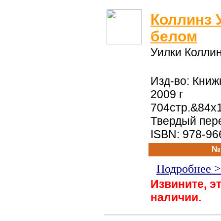
Коллинз 
белом
Уилки Колли
Изд-во: Книж
2009 г
704стр.&84x
Твердый пер
ISBN: 978-96
№
Подробнее 
Извините, эт
наличии.