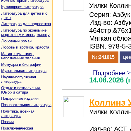
Компьютерная литература
Уилки Колли
Кулинарная литература
Серия: Азбук
Литература для детей и о
детях
Изд-во: Азбук
Литература для подростков
464стр.&76x1
Литература по экономике,
маркетингу и менеджменту
Мягкая обло
Любовный роман
ISBN: 978-5-
Любовь и эротика, красота
Магия, окультизм,
№:241015
цен
непознанные явления
Мемуары и биографии
Музыкальная литература
Подробнее 
Научно-популярная
14.08.2026 
литература
Отдых и развлечения.
Юмор и сатира
Подарочные издания
Коллинз 
Познавательная литература
Уилки Колли
Политика, военная
литература
Поэзия
Изд-во: АСТ,
Приключенческая