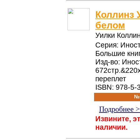
Коллинз 
белом
Уилки Колли
Серия: Инос
Большие кни
Изд-во: Инос
672стр.&220
переплет
ISBN: 978-5-
№
Подробнее 
Извините, эт
наличии.