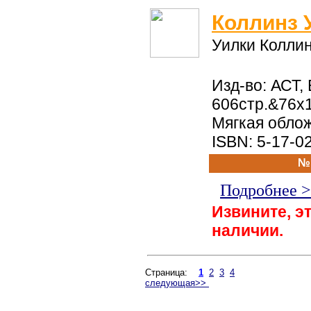
Коллинз 
Уилки Колли
Изд-во: АСТ, 
606стр.&76x1
Мягкая обло
ISBN: 5-17-0
№
Подробнее 
Извините, эт
наличии.
Страница:
1
2
3
4
следующая>>