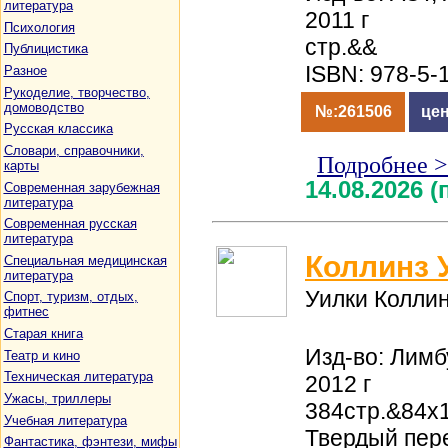
литература
2011 г
Психология
стр.&&
Публицистика
ISBN: 978-5-
Разное
Рукоделие, творчество,
домоводство
№:261506
цен
Русская классика
Словари, справочники,
Подробнее 
карты
14.08.2026 
Современная зарубежная
литература
Современная русская
литература
Коллинз У
Специальная медицинская
литература
Уилки Колли
Спорт, туризм, отдых,
фитнес
Старая книга
Изд-во: Лимб
Театр и кино
Техническая литература
2012 г
Ужасы, триллеры
384стр.&84x
Учебная литература
Твердый пер
Фантастика, фэнтези, мифы