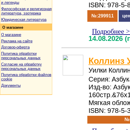
и легенды
ISBN: 978-5-
Философская и религиозная
литература, эзотерика
№:299911
цен
Юридическая литература
О
магазине
Подробнее 
О магазине
14.08.2026 
Реклама на сайте
Договор-оферта
Политика обработки
персональных данных
Коллинз 
Согласие на обработку
персональных данных
Уилки Колли
Политика обработки файлов
Серия: Азбук
cookie
Документы
Изд-во: Азбук
160стр.&76x1
Мягкая обло
ISBN: 978-5-
№