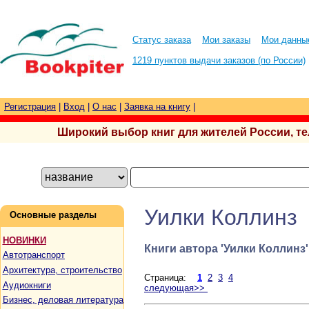
Статус заказа
Мои заказы
Мои данны
1219 пунктов выдачи заказов (по России)
Регистрация
|
Вход
|
О нас
|
Заявка на книгу
|
Широкий выбор книг для жителей России, тел.
Уилки Коллинз
Основные разделы
НОВИНКИ
Книги автора 'Уилки Коллинз'
Автотранспорт
Архитектура, строительство
Страница:
1
2
3
4
Аудиокниги
следующая>>
Бизнес, деловая литература