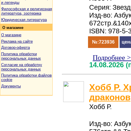
и легенды
Серия: Звез
Философская и религиозная
литература, эзотерика
Изд-во: Азбук
Юридическая литература
672стр.&140
О
магазине
ISBN: 978-5-
О магазине
Реклама на сайте
№:723936
цен
Договор-оферта
Политика обработки
Подробнее 
персональных данных
14.08.2026 
Согласие на обработку
персональных данных
Политика обработки файлов
cookie
Хобб Р. 
Документы
драконов
Хобб Р.
Изд-во: Азбук