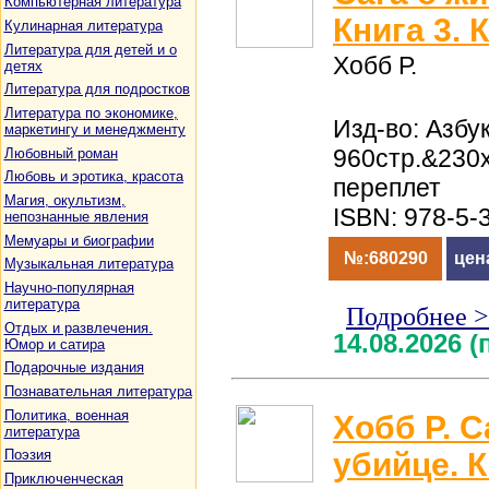
Компьютерная литература
Книга 3.
Кулинарная литература
Литература для детей и о
Хобб Р.
детях
Литература для подростков
Литература по экономике,
Изд-во: Азбук
маркетингу и менеджменту
960стр.&230
Любовный роман
Любовь и эротика, красота
переплет
Магия, окультизм,
ISBN: 978-5-
непознанные явления
Мемуары и биографии
№:680290
цен
Музыкальная литература
Научно-популярная
литература
Подробнее 
Отдых и развлечения.
14.08.2026 
Юмор и сатира
Подарочные издания
Познавательная литература
Политика, военная
Хобб Р. С
литература
убийце. К
Поэзия
Приключенческая