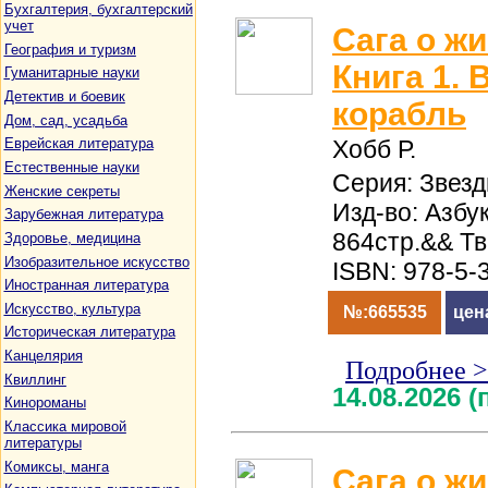
Бухгалтерия, бухгалтерский
учет
Сага о ж
География и туризм
Книга 1.
Гуманитарные науки
Детектив и боевик
корабль
Дом, сад, усадьба
Хобб Р.
Еврейская литература
Естественные науки
Серия: Звез
Женские секреты
Изд-во: Азбук
Зарубежная литература
864стр.&& Т
Здоровье, медицина
Изобразительное искусство
ISBN: 978-5-
Иностранная литература
Искусство, культура
№:665535
цен
Историческая литература
Канцелярия
Подробнее 
Квиллинг
14.08.2026 
Кинороманы
Классика мировой
литературы
Комиксы, манга
Сага о ж