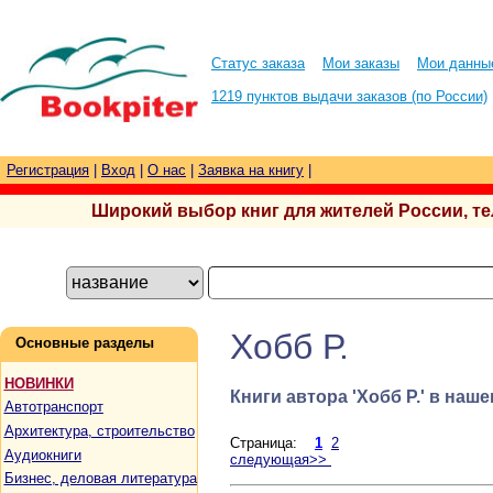
Статус заказа
Мои заказы
Мои данны
1219 пунктов выдачи заказов (по России)
Регистрация
|
Вход
|
О нас
|
Заявка на книгу
|
Широкий выбор книг для жителей России, тел.
Хобб Р.
Основные разделы
НОВИНКИ
Книги автора 'Хобб Р.' в наш
Автотранспорт
Архитектура, строительство
Страница:
1
2
Аудиокниги
следующая>>
Бизнес, деловая литература