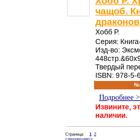
Хобб Р. 
чащоб. Кн
драконов
Хобб Р.
Серия: Книг
Изд-во: Эксмо
448стр.&60x9
Твердый пер
ISBN: 978-5-
№
Подробнее 
Извините, эт
наличии.
Страница:
1
2
следующая>>