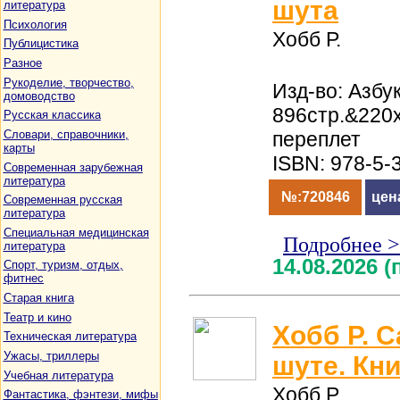
шута
литература
Психология
Хобб Р.
Публицистика
Разное
Рукоделие, творчество,
Изд-во: Азбук
домоводство
896стр.&220
Русская классика
Словари, справочники,
переплет
карты
ISBN: 978-5-
Современная зарубежная
литература
№:720846
цен
Современная русская
литература
Специальная медицинская
Подробнее 
литература
14.08.2026 
Спорт, туризм, отдых,
фитнес
Старая книга
Театр и кино
Хобб Р. С
Техническая литература
Ужасы, триллеры
шуте. Кни
Учебная литература
Хобб Р.
Фантастика, фэнтези, мифы