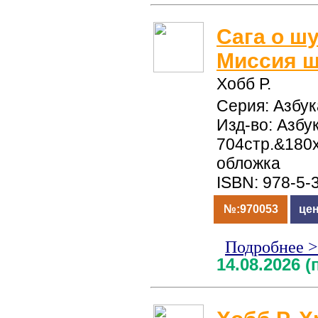
Сага о шу
Миссия шу
Хобб Р.
Серия: Азбук
Изд-во: Азбук
704стр.&180
обложка
ISBN: 978-5-
№:970053
цен
Подробнее 
14.08.2026 