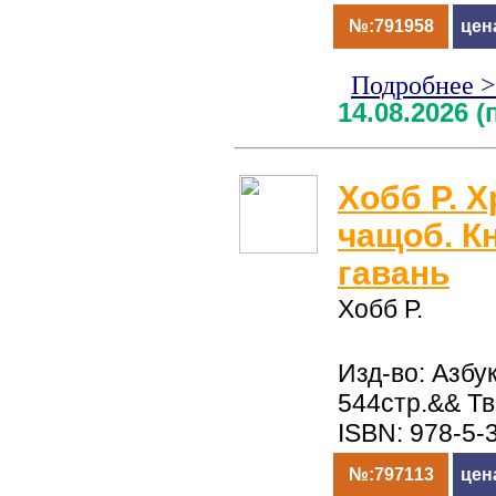
№:791958
цен
Подробнее 
14.08.2026 
Хобб Р. 
чащоб. Кн
гавань
Хобб Р.
Изд-во: Азбук
544стр.&& Т
ISBN: 978-5-
№:797113
цен