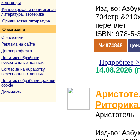
и легенды
Изд-во: Азбук
Философская и религиозная
литература, эзотерика
704стр.&210
Юридическая литература
переплет
О
магазине
ISBN: 978-5-
О магазине
Реклама на сайте
№:874848
цен
Договор-оферта
Политика обработки
Подробнее 
персональных данных
14.08.2026 
Согласие на обработку
персональных данных
Политика обработки файлов
cookie
Аристоте
Документы
Риторика
Аристотель
Изд-во: Азбук