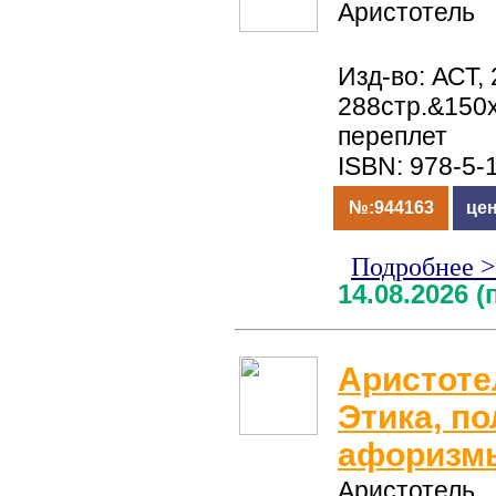
Аристотель
Изд-во: АСТ, 
288стр.&150
переплет
ISBN: 978-5-
№:944163
цен
Подробнее 
14.08.2026 
Аристоте
Этика, по
афоризм
Аристотель