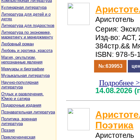
Компьютерная литература
Аристоте
Кулинарная литература
Литература для детей и о
Аристотель
детях
Литература для подростков
Серия: Экск
Литература по экономике,
Изд-во: АСТ, 
маркетингу и менеджменту
Любовный роман
384стр.&& М
Любовь и эротика, красота
ISBN: 978-5-
Магия, окультизм,
непознанные явления
№:639953
цен
Мемуары и биографии
Музыкальная литература
Подробнее 
Научно-популярная
литература
14.08.2026 
Отдых и развлечения.
Юмор и сатира
Подарочные издания
Аристоте
Познавательная литература
Политика, военная
Поэтика
литература
Поэзия
Аристотель
Приключенческая