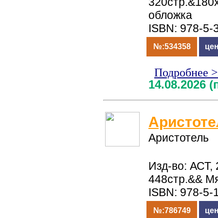
320стр.&180
обложка
ISBN: 978-5-
№:534358
цен
Подробнее 
14.08.2026 
Аристоте
Аристотель
Изд-во: АСТ, 
448стр.&& М
ISBN: 978-5-
№:786749
цен