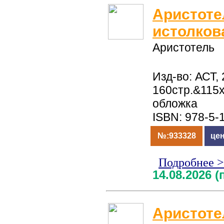
Аристоте
истолков
Аристотель
Изд-во: АСТ, 
160стр.&115
обложка
ISBN: 978-5-
№:933328
цен
Подробнее 
14.08.2026 
Аристоте