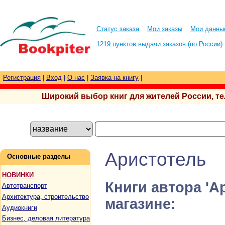
Статус заказа
Мои заказы
Мои данны
1219 пунктов выдачи заказов (по России)
Регистрация
|
Вход
|
О нас
|
Заявка на книгу
|
Широкий выбор книг для жителей России, тел.
Аристотель
Основные разделы
НОВИНКИ
Книги автора 'А
Автотранспорт
Архитектура, строительство
магазине:
Аудиокниги
Бизнес, деловая литература