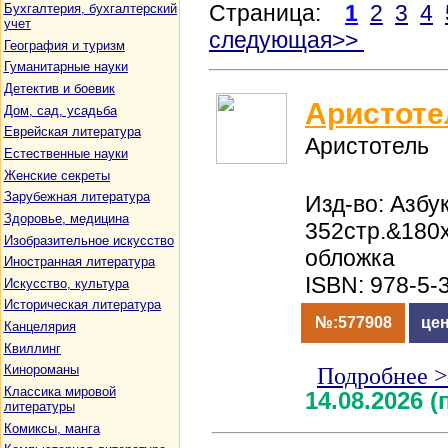
Страница:
1
2
3
4
Бухгалтерия, бухгалтерский
учет
следующая>>
География и туризм
Гуманитарные науки
Детектив и боевик
Аристоте
Дом, сад, усадьба
Еврейская литература
Аристотель
Естественные науки
Женские секреты
Зарубежная литература
Изд-во: Азбу
Здоровье, медицина
352стр.&180
Изобразительное искусство
обложка
Иностранная литература
ISBN: 978-5-
Искусство, культура
Историческая литература
№:577908
цен
Канцелярия
Квиллинг
Кинороманы
Подробнее 
Классика мировой
14.08.2026 
литературы
Комиксы, манга