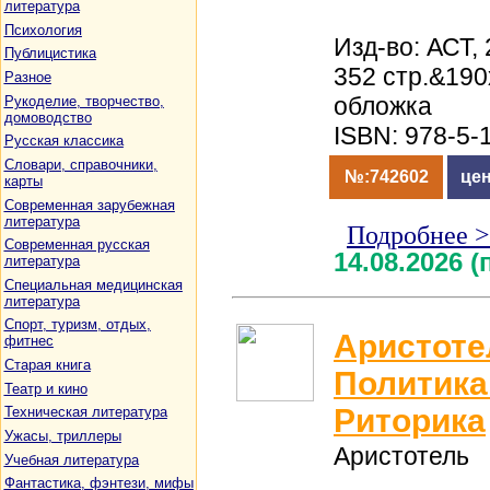
литература
Психология
Изд-во: АСТ, 
Публицистика
352 стр.&19
Разное
обложка
Рукоделие, творчество,
домоводство
ISBN: 978-5-
Русская классика
Словари, справочники,
№:742602
цен
карты
Современная зарубежная
литература
Подробнее 
Современная русская
14.08.2026 
литература
Специальная медицинская
литература
Спорт, туризм, отдых,
Аристоте
фитнес
Старая книга
Политика
Театр и кино
Риторика
Техническая литература
Ужасы, триллеры
Аристотель
Учебная литература
Фантастика, фэнтези, мифы