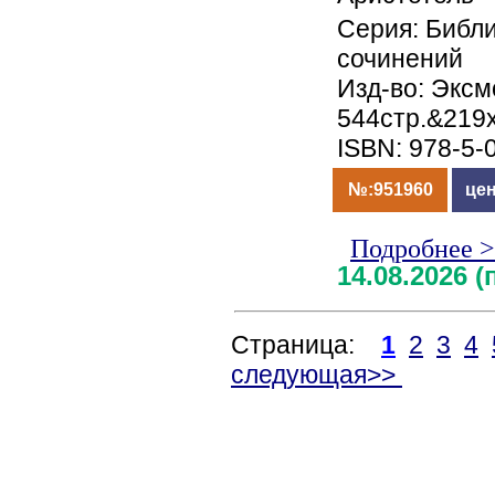
Серия: Библ
сочинений
Изд-во: Эксмо
544стр.&219
ISBN: 978-5-
№:951960
цен
Подробнее 
14.08.2026 
Страница:
1
2
3
4
следующая>>