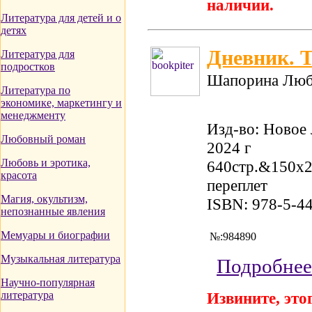
наличии.
Литература для детей и о
детях
Дневник. Т
Литература для
подростков
Шапорина Люб
Литература по
экономике, маркетингу и
менеджменту
Изд-во: Новое 
Любовный роман
2024 г
Любовь и эротика,
640стр.&150x
красота
переплет
Магия, окультизм,
ISBN: 978-5-4
непознанные явления
Мемуары и биографии
№:984890
Музыкальная литература
Подробнее
Научно-популярная
литература
Извините, этог