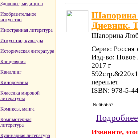
Здоровье, медицина
Шапорина 
Изобразительное
искусство
Дневник. Т
Иностранная литература
Шапорина Люб
Искусство, культура
Серия: Россия
Историческая литература
Изд-во: Новое 
Канцелярия
2017 г
Квиллинг
592стр.&220x
переплет
Кинороманы
ISBN: 978-5-4
Классика мировой
литературы
№:665657
Комиксы, манга
Подробнее
Компьютерная
литература
Извините, этог
Кулинарная литература