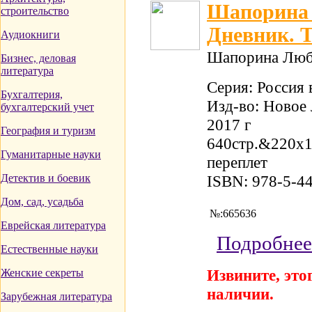
Шапорина 
строительство
Дневник. Т
Аудиокниги
Шапорина Люб
Бизнес, деловая
литература
Серия: Россия
Бухгалтерия,
Изд-во: Новое 
бухгалтерский учет
2017 г
География и туризм
640стр.&220x
Гуманитарные науки
переплет
Детектив и боевик
ISBN: 978-5-4
Дом, сад, усадьба
№:665636
Еврейская литература
Подробнее
Естественные науки
Извините, этог
Женские секреты
наличии.
Зарубежная литература