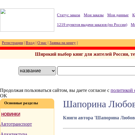
Статус заказа
Мои заказы
Мои данные
К
1219 пунктов выдачи заказов (по России)
Мы
Регистрация
|
Вход
|
О нас
|
Заявка на книгу
|
Широкий выбор книг для жителей России, тел.
Продолжая пользоваться сайтом, вы даете согласие с
политикой 
OK
Шапорина Любов
Основные разделы
НОВИНКИ
Книги автора 'Шапорина Любовь
Автотранспорт
Архитектура,