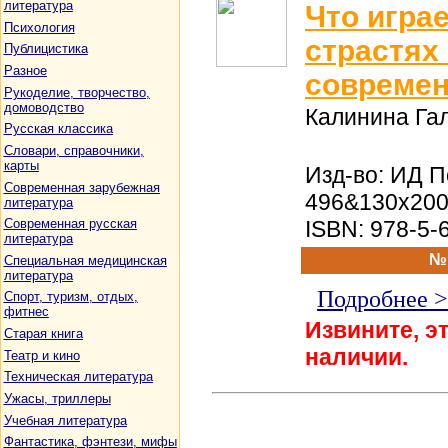
литература
Что игра
Психология
страстях 
Публицистика
Разное
современ
Рукоделие, творчество,
домоводство
Калинина Га
Русская классика
Словари, справочники,
карты
Изд-во: ИД П
Современная зарубежная
496&130x200
литература
ISBN: 978-5-
Современная русская
литература
№
Специальная медицинская
литература
Подробнее 
Спорт, туризм, отдых,
фитнес
Извините, эт
Старая книга
наличии.
Театр и кино
Техническая литература
Ужасы, триллеры
Учебная литература
Фантастика, фэнтези, мифы