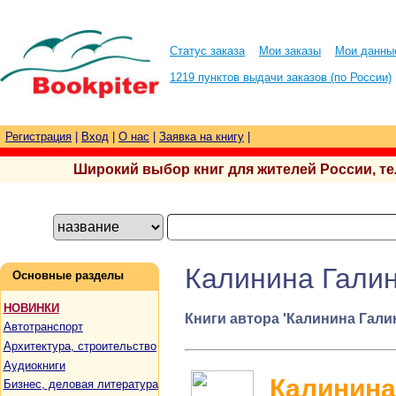
Статус заказа
Мои заказы
Мои данны
1219 пунктов выдачи заказов (по России)
Регистрация
|
Вход
|
О нас
|
Заявка на книгу
|
Широкий выбор книг для жителей России, тел.
Калинина Гали
Основные разделы
НОВИНКИ
Книги автора 'Калинина Гали
Автотранспорт
Архитектура, строительство
Аудиокниги
Калинина
Бизнес, деловая литература