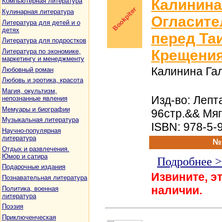
Калинина
Компьютерная литература
Кулинарная литература
Огласит
Литература для детей и о
детях
перед Та
Литература для подростков
Крещени
Литература по экономике,
маркетингу и менеджменту
Калинина Га
Любовный роман
Любовь и эротика, красота
Магия, окультизм,
Изд-во: Лепта
непознанные явления
Мемуары и биографии
96стр.&& Мя
Музыкальная литература
ISBN: 978-5-
Научно-популярная
литература
№
Отдых и развлечения.
Юмор и сатира
Подробнее 
Подарочные издания
Извините, эт
Познавательная литература
наличии.
Политика, военная
литература
Поэзия
Приключенческая