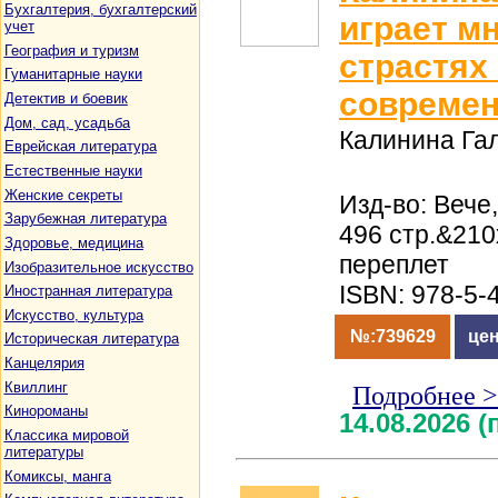
Бухгалтерия, бухгалтерский
играет м
учет
География и туризм
страстях 
Гуманитарные науки
современ
Детектив и боевик
Дом, сад, усадьба
Калинина Га
Еврейская литература
Естественные науки
Женские секреты
Изд-во: Вече,
Зарубежная литература
496 стр.&21
Здоровье, медицина
переплет
Изобразительное искусство
ISBN: 978-5-
Иностранная литература
Искусство, культура
№:739629
цен
Историческая литература
Канцелярия
Квиллинг
Подробнее 
Кинороманы
14.08.2026 
Классика мировой
литературы
Комиксы, манга