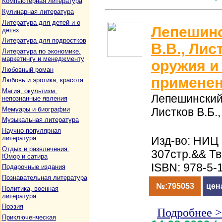
Компьютерная литература
Кулинарная литература
Литература для детей и о
Лепешинс
детях
Литература для подростков
В.В., Лис
Литература по экономике,
маркетингу и менеджменту
оружия и
Любовный роман
примене
Любовь и эротика, красота
Магия, окультизм,
Лепешинский 
непознанные явления
Мемуары и биографии
Листков В.Б.,
Музыкальная литература
Научно-популярная
литература
Изд-во: НИЦ
Отдых и развлечения.
307стр.&& Т
Юмор и сатира
ISBN: 978-5-
Подарочные издания
Познавательная литература
№:795053
цен
Политика, военная
литература
Поэзия
Подробнее 
Приключенческая