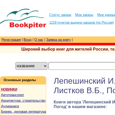
Статус заказа
Мои заказы
Мои данны
1219 пунктов выдачи заказов (по России)
Регистрация
|
Вход
|
О нас
|
Заявка на книгу
|
Широкий выбор книг для жителей России, тел.
Лепешинский И.
Основные разделы
Листков В.Б., П
НОВИНКИ
Автотранспорт
Архитектура, строительство
Книги автора 'Лепешинский И.
Аудиокниги
Погод' в нашем магазине:
Бизнес, деловая литература