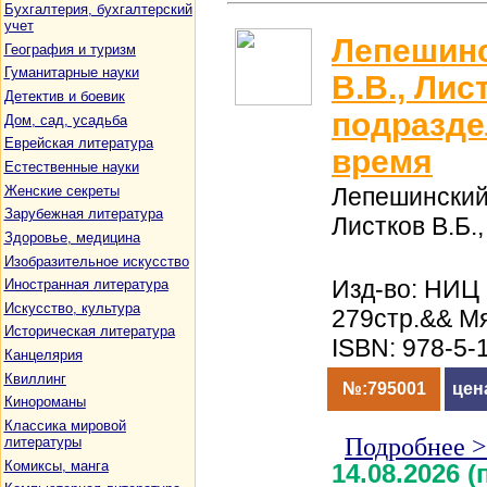
Бухгалтерия, бухгалтерский
учет
Лепешинс
География и туризм
Гуманитарные науки
В.В., Лис
Детектив и боевик
подразде
Дом, сад, усадьба
Еврейская литература
время
Естественные науки
Женские секреты
Лепешинский 
Зарубежная литература
Листков В.Б.,
Здоровье, медицина
Изобразительное искусство
Изд-во: НИЦ
Иностранная литература
Искусство, культура
279стр.&& М
Историческая литература
ISBN: 978-5-
Канцелярия
Квиллинг
№:795001
цен
Кинороманы
Классика мировой
Подробнее 
литературы
Комиксы, манга
14.08.2026 