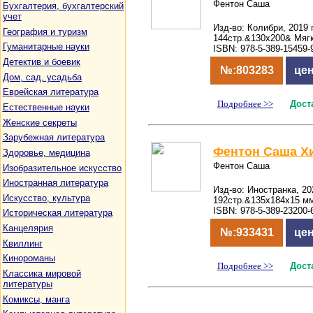
Фентон Саша
Бухгалтерия, бухгалтерский
учет
Изд-во: Колибри, 2019 
География и туризм
144стр.&130x200& Мяг
Гуманитарные науки
ISBN: 978-5-389-15459-
Детектив и боевик
№:803283
цен
Дом, сад, усадьба
Еврейская литература
Подробнее >>
Дост
Естественные науки
Женские секреты
Зарубежная литература
Фентон Саша Х
Здоровье, медицина
Фентон Саша
Изобразительное искусство
Иностранная литература
Изд-во: Иностранка, 20
Искусство, культура
192стр.&135x184x15 м
ISBN: 978-5-389-23200-
Историческая литература
Канцелярия
№:933431
цен
Квиллинг
Кинороманы
Подробнее >>
Дост
Классика мировой
литературы
Комиксы, манга