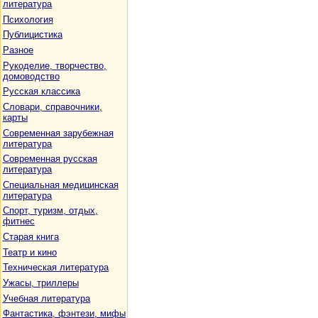
литература
Психология
Публицистика
Разное
Рукоделие, творчество,
домоводство
Русская классика
Словари, справочники,
карты
Современная зарубежная
литература
Современная русская
литература
Специальная медицинская
литература
Спорт, туризм, отдых,
фитнес
Старая книга
Театр и кино
Техническая литература
Ужасы, триллеры
Учебная литература
Фантастика, фэнтези, мифы