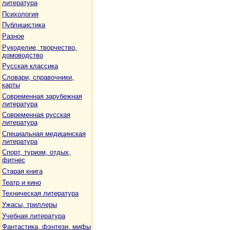
литература
Психология
Публицистика
Разное
Рукоделие, творчество,
домоводство
Русская классика
Словари, справочники,
карты
Современная зарубежная
литература
Современная русская
литература
Специальная медицинская
литература
Спорт, туризм, отдых,
фитнес
Старая книга
Театр и кино
Техническая литература
Ужасы, триллеры
Учебная литература
Фантастика, фэнтези, мифы