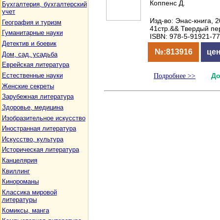
Коппенс Д.
Бухгалтерия, бухгалтерский
учет
Изд-во: Энас-книга, 2
География и туризм
41стр.&& Твердый пе
Гуманитарные науки
ISBN: 978-5-91921-77
Детектив и боевик
№:813916
цен
Дом, сад, усадьба
Еврейская литература
Естественные науки
Подробнее >>
До
Женские секреты
Зарубежная литература
Здоровье, медицина
Изобразительное искусство
Иностранная литература
Искусство, культура
Историческая литература
Канцелярия
Квиллинг
Кинороманы
Классика мировой
литературы
Комиксы, манга