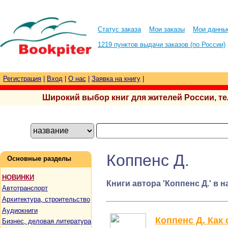
Статус заказа
Мои заказы
Мои данны
1219 пунктов выдачи заказов (по России)
Регистрация
|
Вход
|
О нас
|
Заявка на книгу
|
Широкий выбор книг для жителей России, тел.
Коппенс Д.
Основные разделы
НОВИНКИ
Книги автора 'Коппенс Д.' в 
Автотранспорт
Архитектура, строительство
Аудиокниги
Коппенс Д. Как
Бизнес, деловая литература