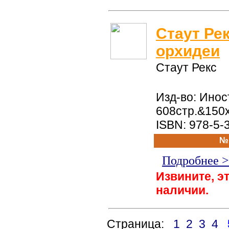
Стаут Ре
орхидеи
Стаут Рекс
Изд-во: Инос
608стр.&150
ISBN: 978-5-
№
Подробнее 
Извините, эт
наличии.
Страница:
1
2
3
4