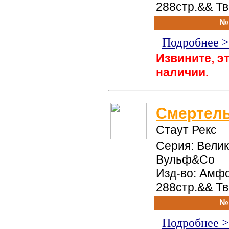
288стр.&& Т
№
Подробнее 
Извините, эт
наличии.
Смертел
Стаут Рекс
Серия: Вели
Вульф&Со
Изд-во: Амфо
288стр.&& Т
№
Подробнее 