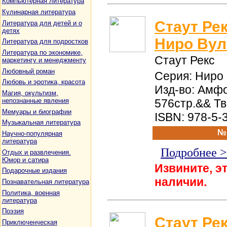
Компьютерная литература
Кулинарная литература
Стаут Ре
Литература для детей и о
детях
Ниро Вул
Литература для подростков
Литература по экономике,
Стаут Рекс
маркетингу и менеджменту
Любовный роман
Серия: Ниро 
Любовь и эротика, красота
Изд-во: Амфо
Магия, окультизм,
непознанные явления
576стр.&& Т
Мемуары и биографии
ISBN: 978-5-
Музыкальная литература
№
Научно-популярная
литература
Подробнее 
Отдых и развлечения.
Юмор и сатира
Извините, эт
Подарочные издания
наличии.
Познавательная литература
Политика, военная
литература
Поэзия
Стаут Ре
Приключенческая