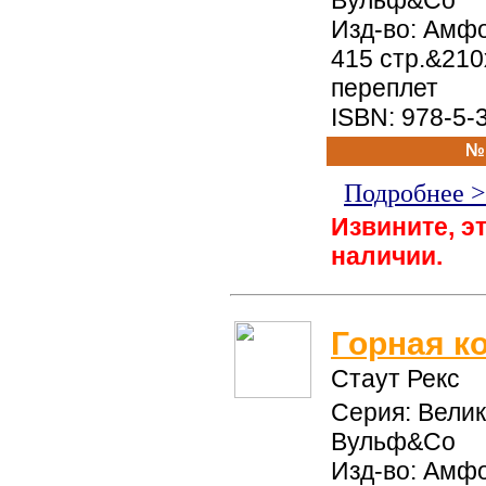
Вульф&Со
Изд-во: Амфо
415 стр.&21
переплет
ISBN: 978-5-
№
Подробнее 
Извините, эт
наличии.
Горная к
Стаут Рекс
Серия: Вели
Вульф&Со
Изд-во: Амфо