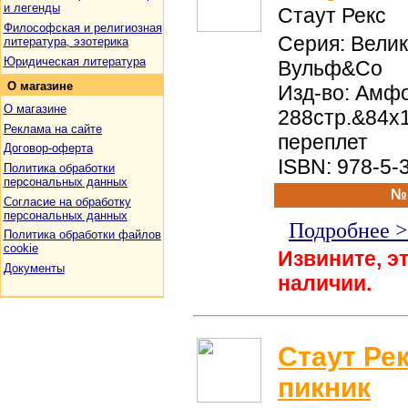
и легенды
Стаут Рекс
Философская и религиозная
Серия: Вели
литература, эзотерика
Юридическая литература
Вульф&Со
О
магазине
Изд-во: Амфо
О магазине
288стр.&84x
Реклама на сайте
переплет
Договор-оферта
ISBN: 978-5-
Политика обработки
персональных данных
№
Согласие на обработку
персональных данных
Подробнее 
Политика обработки файлов
cookie
Извините, эт
Документы
наличии.
Стаут Ре
пикник