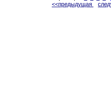
<<предыдущая
сле