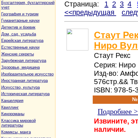
Страница:
1
2
3
4
Бухгалтерия, бухгалтерский
учет
<<предыдущая
сле
География и туризм
Гуманитарные науки
Детектив и боевик
Стаут Ре
Дом, сад, усадьба
Еврейская литература
Ниро Вул
Естественные науки
Стаут Рекс
Женские секреты
Зарубежная литература
Серия: Ниро 
Здоровье, медицина
Изд-во: Амфо
Изобразительное искусство
576стр.&& Т
Иностранная литература
Искусство, культура
ISBN: 978-5-
Историческая литература
№
Канцелярия
Квиллинг
Подробнее 
Кинороманы
Извините, эт
Классика мировой
литературы
наличии.
Комиксы, манга