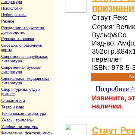
литература
признани
Психология
Публицистика
Стаут Рекс
Разное
Серия: Вели
Рукоделие, творчество,
домоводство
Вульф&Со
Русская классика
Изд-во: Амфо
Словари, справочники,
352стр.&84x
карты
Современная зарубежная
переплет
литература
ISBN: 978-5-
Современная русская
литература
№
Специальная медицинская
литература
Подробнее 
Спорт, туризм, отдых,
фитнес
Извините, эт
Старая книга
наличии.
Театр и кино
Техническая литература
Ужасы, триллеры
Учебная литература
Стаут Рек
Фантастика, фэнтези, мифы