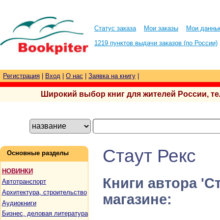
Статус заказа
Мои заказы
Мои данны
1219 пунктов выдачи заказов (по России)
Регистрация
|
Вход
|
О нас
|
Заявка на книгу
|
Широкий выбор книг для жителей России, тел.
Стаут Рекс
Основные разделы
НОВИНКИ
Книги автора 'С
Автотранспорт
Архитектура, строительство
магазине:
Аудиокниги
Бизнес, деловая литература