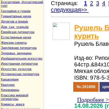
Страница:
1
2
3
4
Бухгалтерия, бухгалтерский
учет
следующая>>
География и туризм
Гуманитарные науки
Детектив и боевик
Рушель Б
Дом, сад, усадьба
Еврейская литература
курить
Естественные науки
Рушель Блав
Женские секреты
Зарубежная литература
Здоровье, медицина
Изд-во: Рипол
Изобразительное искусство
64стр.&84x10
Иностранная литература
Искусство, культура
Мягкая обло
Историческая литература
ISBN: 978-5-
Канцелярия
Квиллинг
№:261666
цен
Кинороманы
Классика мировой
Подробнее 
литературы
Комиксы, манга
14.08.2026 