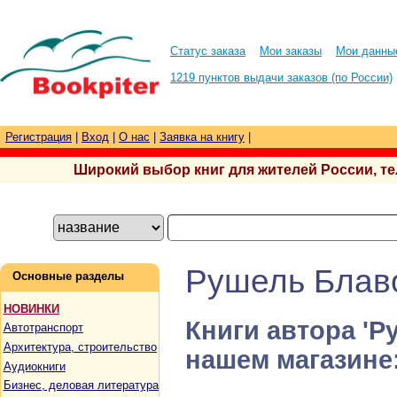
Статус заказа
Мои заказы
Мои данны
1219 пунктов выдачи заказов (по России)
Регистрация
|
Вход
|
О нас
|
Заявка на книгу
|
Широкий выбор книг для жителей России, тел.
Рушель Блав
Основные разделы
НОВИНКИ
Книги автора 'Р
Автотранспорт
Архитектура, строительство
нашем магазине
Аудиокниги
Бизнес, деловая литература