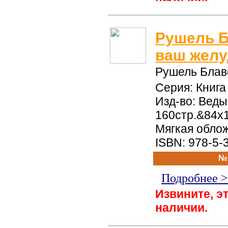
Рушель Б
ваш желу
Рушель Блав
Серия: Книг
Изд-во: Веды,
160стр.&84x
Мягкая обло
ISBN: 978-5-
№
Подробнее 
Извините, эт
наличии.