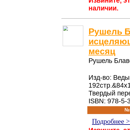
Извините, эт
наличии.
Рушель Б
исцеляющ
месяц
Рушель Блав
Изд-во: Веды,
192стр.&84x
Твердый пер
ISBN: 978-5-
№
Подробнее 