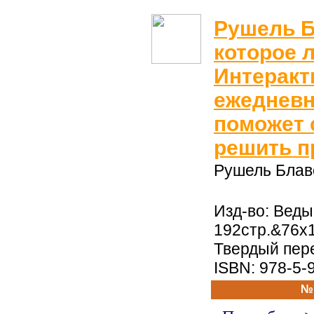
Рушель Б
которое л
Интеракт
ежедневн
поможет 
решить 
Рушель Блав
Изд-во: Веды,
192стр.&76x1
Твердый пер
ISBN: 978-5-
№