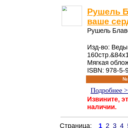
Рушель Б
ваше сер
Рушель Блав
Изд-во: Веды,
160стр.&84x
Мягкая обло
ISBN: 978-5-
№
Подробнее 
Извините, эт
наличии.
Страница:
1
2
3
4