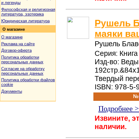
и легенды
Философская и религиозная
литература, эзотерика
Рушель Б
Юридическая литература
О
магазине
маяки ва
О магазине
Рушель Блав
Реклама на сайте
Договор-оферта
Серия: Книга 
Политика обработки
Изд-во: Веды
персональных данных
192стр.&84x
Согласие на обработку
персональных данных
Твердый пер
Политика обработки файлов
cookie
ISBN: 978-5-
Документы
№
Подробнее 
Извините, эт
наличии.