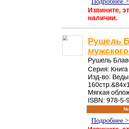
Подробнее 
Извините, эт
наличии.
Рушель Б
мужского
Рушель Блав
Серия: Книг
Изд-во: Веды,
160стр.&84x
Мягкая обло
ISBN: 978-5-
№
Подробнее 