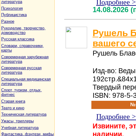
Подробнее 
литература
14.08.2026 
Психология
Публицистика
Разное
Рукоделие, творчество,
Рушель 
домоводство
Русская классика
вашего с
Словари, справочники,
карты
Рушель Блав
Современная зарубежная
литература
Современная русская
Изд-во: Веды,
литература
192стр.&84x
Специальная медицинская
литература
Твердый пер
Спорт, туризм, отдых,
ISBN: 978-5-
фитнес
Старая книга
№
Театр и кино
Техническая литература
Подробнее 
Ужасы, триллеры
Извините, эт
Учебная литература
наличии.
Фантастика, фэнтези, мифы