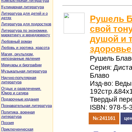
Компьютерная литература
Кулинарная литература
Литература для детей и о
Рушель Б
детях
Литература для подростков
свой тон
Литература по экономике,
маркетингу и менеджменту
душой и 
Любовный роман
здоровье
Любовь и эротика, красота
Магия, окультизм,
Рушель Блав
непознанные явления
Мемуары и биографии
Серия: Дист
Музыкальная литература
Блаво
Научно-популярная
Изд-во: Веды,
литература
Отдых и развлечения.
192стр.&84x
Юмор и сатира
Твердый пер
Подарочные издания
Познавательная литература
ISBN: 978-5-
Политика, военная
литература
№:241161
цен
Поэзия
Приключенческая