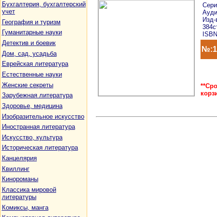
Бухгалтерия, бухгалтерский
Сер
учет
Ауди
Изд-в
География и туризм
384с
Гуманитарные науки
ISBN
Детектив и боевик
№:1
Дом, сад, усадьба
Еврейская литература
Естественные науки
Женские секреты
**Ср
корз
Зарубежная литература
Здоровье, медицина
Изобразительное искусство
Иностранная литература
Искусство, культура
Историческая литература
Канцелярия
Квиллинг
Кинороманы
Классика мировой
литературы
Комиксы, манга