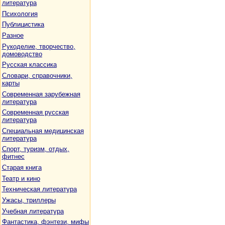
литература
Психология
Публицистика
Разное
Рукоделие, творчество,
домоводство
Русская классика
Словари, справочники,
карты
Современная зарубежная
литература
Современная русская
литература
Специальная медицинская
литература
Спорт, туризм, отдых,
фитнес
Старая книга
Театр и кино
Техническая литература
Ужасы, триллеры
Учебная литература
Фантастика, фэнтези, мифы