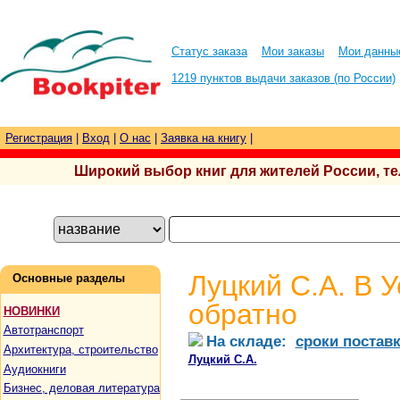
Статус заказа
Мои заказы
Мои данны
1219 пунктов выдачи заказов (по России)
Регистрация
|
Вход
|
О нас
|
Заявка на книгу
|
Широкий выбор книг для жителей России, тел.
Луцкий С.А. В У
Основные разделы
обратно
НОВИНКИ
Автотранспорт
На складе:
сроки постав
Архитектура, строительство
Луцкий С.А.
Аудиокниги
Бизнес, деловая литература