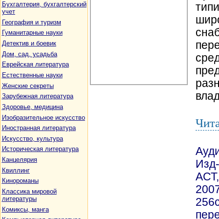
Бухгалтерия, бухгалтерский
тип
учет
широ
География и туризм
снаб
Гуманитарные науки
пере
Детектив и боевик
Дом, сад, усадьба
сред
Еврейская литература
пред
Естественные науки
раз
Женские секреты
влад
Зарубежная литература
Здоровье, медицина
Изобразительное искусство
Чит
Иностранная литература
Искусство, культура
Ауди
Историческая литература
Канцелярия
Изд-
Квиллинг
АСТ,
Кинороманы
2007
Классика мировой
литературы
256
Комиксы, манга
пер