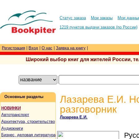
Статус заказа
Мои заказы
Мои данны
1219 пунктов выдачи заказов (по России)
Регистрация
|
Вход
|
О нас
|
Заявка на книгу
|
Широкий выбор книг для жителей России, тел.
Лазарева Е.И. Н
Основные разделы
разговорник
НОВИНКИ
Автотранспорт
Лазарева Е.И.
Архитектура, строительство
Аудиокниги
Русс
Бизнес, деловая литература