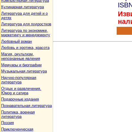
Компьютерная литература
ISBN
Кулинарная литература
Изви
Литература для детей и о
детях
нал
Литература для подростков
Литература по экономике,
маркетингу и менеджменту
Любовный роман
Любовь и эротика, красота
Магия, окультизм,
непознанные явления
Мемуары и биографии
Музыкальная литература
Научно-популярная
литература
Отдых и развлечения.
Юмор и сатира
Подарочные издания
Познавательная литература
Политика, военная
литература
Поэзия
Приключенческая