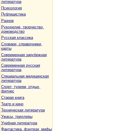
литература
Психология
Публицистика
Разное
Рукоделие, творчество,
домоводство
Русская классика
Словари, справочники,
карты
Современная зарубежная
литература
Современная русская
литература
Специальная медицинская
литература
Спорт, туризм, отдых,
фитнес
Старая книга
Театр и кино
Техническая литература
Ужасы, триллеры
Учебная литература
Фантастика, фэнтези, мифы