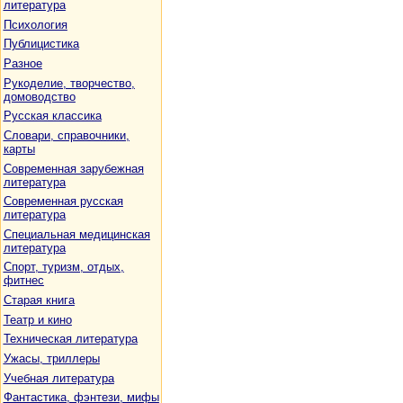
литература
Психология
Публицистика
Разное
Рукоделие, творчество,
домоводство
Русская классика
Словари, справочники,
карты
Современная зарубежная
литература
Современная русская
литература
Специальная медицинская
литература
Спорт, туризм, отдых,
фитнес
Старая книга
Театр и кино
Техническая литература
Ужасы, триллеры
Учебная литература
Фантастика, фэнтези, мифы