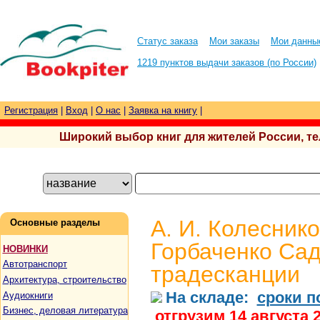
Статус заказа
Мои заказы
Мои данны
1219 пунктов выдачи заказов (по России)
Регистрация
|
Вход
|
О нас
|
Заявка на книгу
|
Широкий выбор книг для жителей России, тел.
А. И. Колеснико
Основные разделы
Горбаченко Са
НОВИНКИ
Автотранспорт
традесканции
Архитектура, строительство
На складе:
сроки п
Аудиокниги
Бизнес, деловая литература
отгрузим 14 августа 