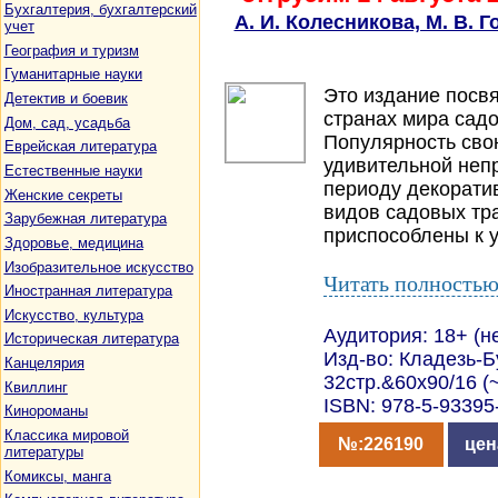
Бухгалтерия, бухгалтерский
А. И. Колесникова, М. В. 
учет
География и туризм
Гуманитарные науки
Это издание посв
Детектив и боевик
странах мира садо
Дом, сад, усадьба
Популярность сво
Еврейская литература
удивительной неп
Естественные науки
периоду декорати
Женские секреты
видов садовых тр
Зарубежная литература
приспособлены к у
Здоровье, медицина
Изобразительное искусство
Читать полность
Иностранная литература
Искусство, культура
Аудитория: 18+ (н
Историческая литература
Изд-во: Кладезь-Бу
Канцелярия
32стр.&60x90/16 (
Квиллинг
ISBN: 978-5-93395
Кинороманы
Классика мировой
№:226190
цена
литературы
Комиксы, манга