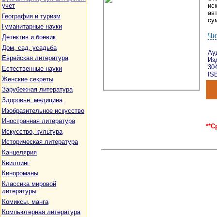
учет
ис
авт
География и туризм
су
Гуманитарные науки
Чи
Детектив и боевик
Дом, сад, усадьба
Ау
Еврейская литература
Изд
30
Естественные науки
ISB
Женские секреты
Зарубежная литература
Здоровье, медицина
Изобразительное искусство
Иностранная литература
**С
Искусство, культура
Историческая литература
Канцелярия
Квиллинг
Кинороманы
Классика мировой
литературы
Комиксы, манга
Компьютерная литература