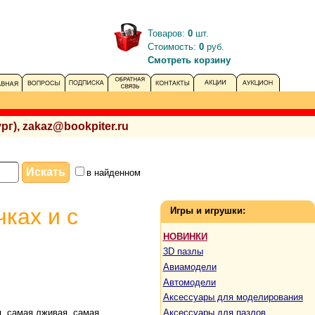
Товаров:
0
шт.
Стоимость:
0
руб.
Смотреть корзину
рг), zakaz@bookpiter.ru
в найденном
ках и с
Игры и игрушки:
НОВИНКИ
3D пазлы
Авиамодели
Автомодели
Аксессуары для моделирования
Аксессуары для пазлов
я, самая лживая, самая