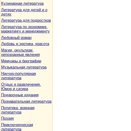
Кулинарная литература
Литература для детей и о
детях
Литература для подростков
Литература по экономике,
маркетингу и менеджменту
Любовный роман
Любовь и эротика, красота
Магия, окультизм,
непознанные явления
Мемуары и биографии
Музыкальная литература
Научно-популярная
литература
Отдых и развлечения.
Юмор и сатира
Подарочные издания
Познавательная литература
Политика, военная
литература
Поэзия
Приключенческая
литература