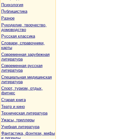
Психология
Публицистика
Разное
Рукоделие, творчество,
домоводство
Русская классика
Словари, справочники,
карты
Современная зарубежная
литература
Современная русская
литература
Специальная медицинская
литература
Спорт, туризм, отдых,
фитнес
Старая книга
Театр и кино
Техническая литература
Ужасы, триллеры
Учебная литература
Фантастика, фэнтези, мифы
и легенды