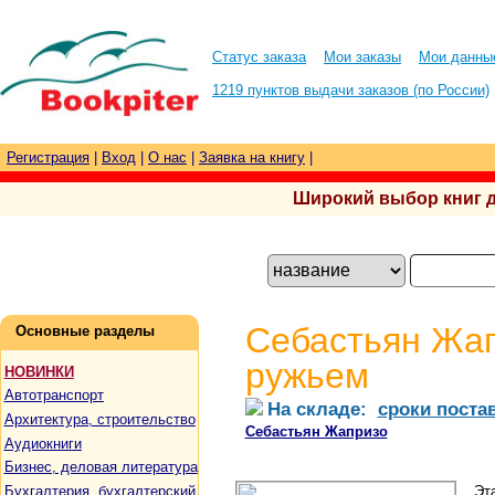
Статус заказа
Мои заказы
Мои данны
1219 пунктов выдачи заказов (по России)
Регистрация
|
Вход
|
О нас
|
Заявка на книгу
|
Широкий выбор книг для
Себастьян Жап
Основные разделы
ружьем
НОВИНКИ
Автотранспорт
На складе:
сроки поста
Архитектура, строительство
Себастьян Жапризо
Аудиокниги
Бизнес, деловая литература
Бухгалтерия, бухгалтерский
Эт