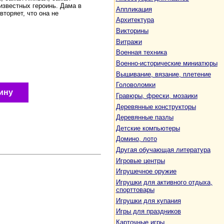
известных героинь. Дама в
Аппликация
вторяет, что она не
Архитектура
Викторины
Витражи
Военная техника
Военно-исторические миниатюры
Вышивание, вязание, плетение
Головоломки
ину
Гравюры, фрески, мозаики
Деревянные конструкторы
Деревянные пазлы
Детские компьютеры
Домино, лото
Другая обучающая литература
Игровые центры
Игрушечное оружие
Игрушки для активного отдыха,
спорттовары
Игрушки для купания
Игры для праздников
Карточные игры