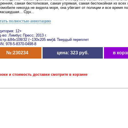
кренняя, самая бестолковая, самая упрямая, самая беспокойная из всех 
омобиле никогда не видела моря, она убегает от полиции и все время по
масшедшая... Одн...
тать полностью аннотацию
дитория: 12+
-во: Лимбус Пресс; 2013 г.
4стр.&84x108/32 (~130х205 мм)& Твердый переплет
N: 978-5-8370-0498-8
№:230234
цена: 323 руб.
в корз
роки и стоимость доставки смотрите в корзине