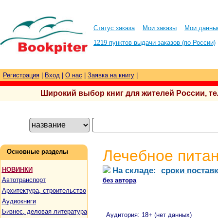
Статус заказа
Мои заказы
Мои данны
1219 пунктов выдачи заказов (по России)
Регистрация
|
Вход
|
О нас
|
Заявка на книгу
|
Широкий выбор книг для жителей России, тел.
Лечебное питан
Основные разделы
На складе:
сроки постав
НОВИНКИ
Автотранспорт
без автора
Архитектура, строительство
Аудиокниги
Бизнес, деловая литература
Аудитория: 18+ (нет данных)