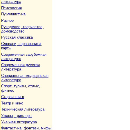
литература
Психология
Публицистика
Разное
Рукоделие, творчество,
домоводство
Русская классика
Словари, справочники,
карты
Современная зарубежная
литература
Современная русская
литература
Специальная медицинская
литература
Спорт, туризм, отдых,
фитнес
Старая книга
Театр и кино
Техническая литература
Ужасы, триллеры
Учебная литература
Фантастика, фэнтези, мифы