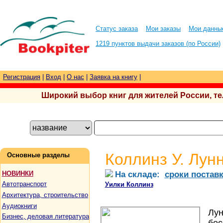
Статус заказа
Мои заказы
Мои данны
1219 пунктов выдачи заказов (по России)
Регистрация
|
Вход
|
О нас
|
Заявка на книгу
|
Широкий выбор книг для жителей России, тел.
Коллинз У. Лун
Основные разделы
На складе:
сроки постав
НОВИНКИ
Автотранспорт
Уилки Коллинз
Архитектура, строительство
Аудиокниги
Лун
Бизнес, деловая литература