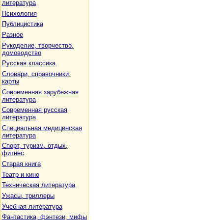
литература
Психология
Публицистика
Разное
Рукоделие, творчество,
домоводство
Русская классика
Словари, справочники,
карты
Современная зарубежная
литература
Современная русская
литература
Специальная медицинская
литература
Спорт, туризм, отдых,
фитнес
Старая книга
Театр и кино
Техническая литература
Ужасы, триллеры
Учебная литература
Фантастика, фэнтези, мифы