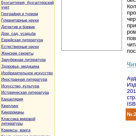
бес
Бухгалтерия, бухгалтерский
Кол
учет
про
География и туризм
чер
Гуманитарные науки
при
Детектив и боевик
ром
Дом, сад, усадьба
пов
Еврейская литература
чит
Естественные науки
пос
Женские секреты
Зарубежная литература
Чит
Здоровье, медицина
Изобразительное искусство
Ауд
Иностранная литература
Изд
Искусство, культура
201
Историческая литература
стр
Канцелярия
ISB
Квиллинг
Кинороманы
№:2
Классика мировой
литературы
Комиксы, манга