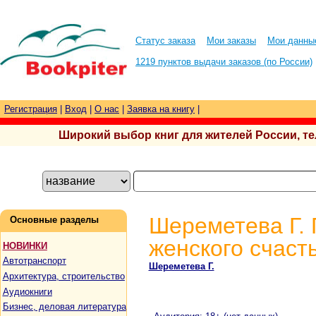
Статус заказа
Мои заказы
Мои данны
1219 пунктов выдачи заказов (по России)
Регистрация
|
Вход
|
О нас
|
Заявка на книгу
|
Широкий выбор книг для жителей России, тел.
Шереметева Г.
Основные разделы
женского счасть
НОВИНКИ
Автотранспорт
Шереметева Г.
Архитектура, строительство
Аудиокниги
Бизнес, деловая литература