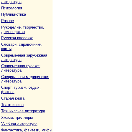
литература
Психология
Публицистика
Разное
Рукоделие, творчество,
домоводство
Русская классика
Словари, справочники,
карты
Современная зарубежная
литература
Современная русская
литература
Специальная медицинская
литература
Спорт, туризм, отдых,
фитнес
Старая книга
Театр и кино
Техническая литература
Ужасы, триллеры
Учебная литература
Фантастика, фэнтези, мифы