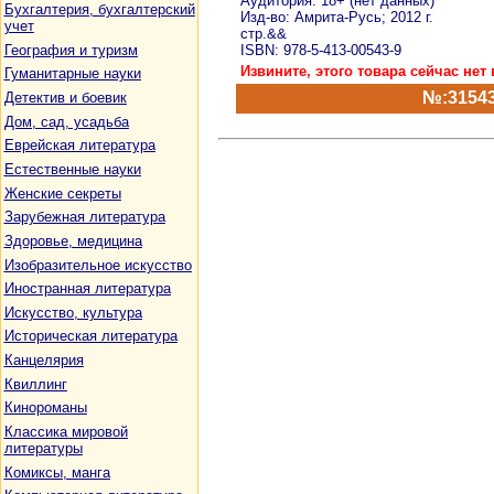
Аудитория: 18+ (нет данных)
Бухгалтерия, бухгалтерский
Изд-во: Амрита-Русь; 2012 г.
учет
стр.&&
География и туризм
ISBN: 978-5-413-00543-9
Извините, этого товара сейчас нет 
Гуманитарные науки
№:3154
Детектив и боевик
Дом, сад, усадьба
Еврейская литература
Естественные науки
Женские секреты
Зарубежная литература
Здоровье, медицина
Изобразительное искусство
Иностранная литература
Искусство, культура
Историческая литература
Канцелярия
Квиллинг
Кинороманы
Классика мировой
литературы
Комиксы, манга