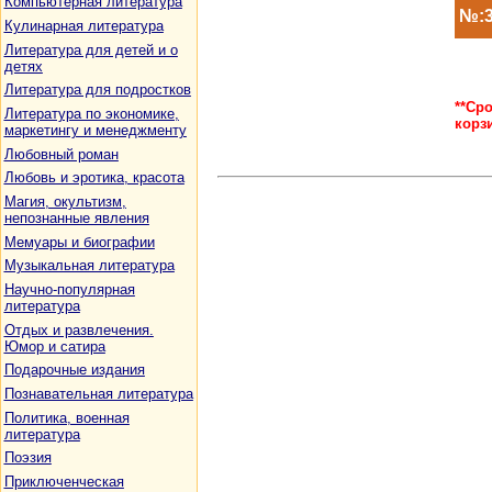
Компьютерная литература
№:3
Кулинарная литература
Литература для детей и о
детях
Литература для подростков
**Ср
Литература по экономике,
корз
маркетингу и менеджменту
Любовный роман
Любовь и эротика, красота
Магия, окультизм,
непознанные явления
Мемуары и биографии
Музыкальная литература
Научно-популярная
литература
Отдых и развлечения.
Юмор и сатира
Подарочные издания
Познавательная литература
Политика, военная
литература
Поэзия
Приключенческая