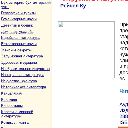
Бухгалтерия, бухгалтерский
Рейчел Ку
учет
География и туризм
Гуманитарные науки
При
Детектив и боевик
пре
Дом, сад, усадьба
ста
Еврейская литература
над
Естественные науки
кот
Женские секреты
нуж
Зарубежная литература
сли
Здоровье, медицина
и п
Изобразительное искусство
дос
Иностранная литература
ес..
Искусство, культура
Историческая литература
Чит
Канцелярия
Квиллинг
Ауд
Кинороманы
Изд
Классика мировой
288
литературы
ISB
Комиксы, манга