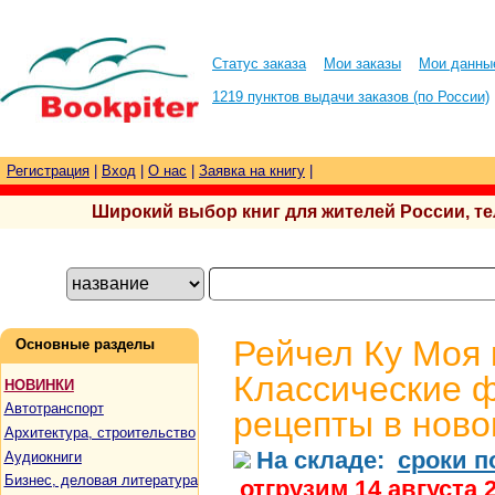
Статус заказа
Мои заказы
Мои данны
1219 пунктов выдачи заказов (по России)
Регистрация
|
Вход
|
О нас
|
Заявка на книгу
|
Широкий выбор книг для жителей России, тел.
Рейчел Ку Моя 
Основные разделы
Классические 
НОВИНКИ
Автотранспорт
рецепты в ново
Архитектура, строительство
На складе:
сроки п
Аудиокниги
Бизнес, деловая литература
отгрузим 14 августа 