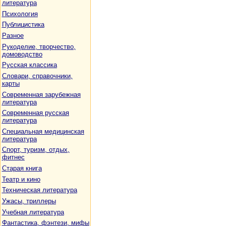
литература
Психология
Публицистика
Разное
Рукоделие, творчество,
домоводство
Русская классика
Словари, справочники,
карты
Современная зарубежная
литература
Современная русская
литература
Специальная медицинская
литература
Спорт, туризм, отдых,
фитнес
Старая книга
Театр и кино
Техническая литература
Ужасы, триллеры
Учебная литература
Фантастика, фэнтези, мифы