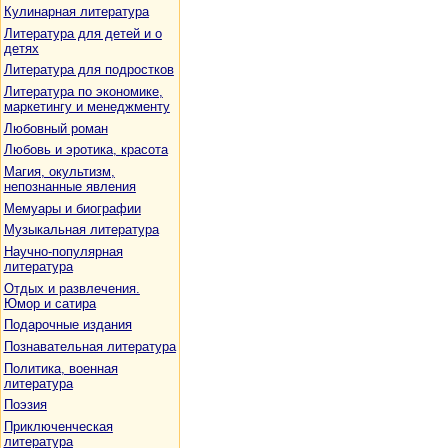
Кулинарная литература
Литература для детей и о
детях
Литература для подростков
Литература по экономике,
маркетингу и менеджменту
Любовный роман
Любовь и эротика, красота
Магия, окультизм,
непознанные явления
Мемуары и биографии
Музыкальная литература
Научно-популярная
литература
Отдых и развлечения.
Юмор и сатира
Подарочные издания
Познавательная литература
Политика, военная
литература
Поэзия
Приключенческая
литература