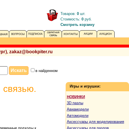
Товаров:
0
шт.
Стоимость:
0
руб.
Смотреть корзину
рг), zakaz@bookpiter.ru
в найденном
 связью.
Игры и игрушки:
НОВИНКИ
3D пазлы
Авиамодели
Автомодели
Аксессуары для моделирования
Аксессуары для пазлов
ременные подходы к