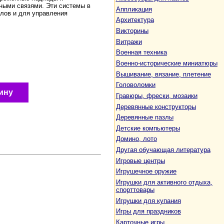
ными связями. Эти системы в
Аппликация
лов и для управления
Архитектура
Викторины
Витражи
Военная техника
Военно-исторические миниатюры
Вышивание, вязание, плетение
Головоломки
ину
Гравюры, фрески, мозаики
Деревянные конструкторы
Деревянные пазлы
Детские компьютеры
Домино, лото
Другая обучающая литература
Игровые центры
Игрушечное оружие
Игрушки для активного отдыха,
спорттовары
Игрушки для купания
Игры для праздников
Карточные игры