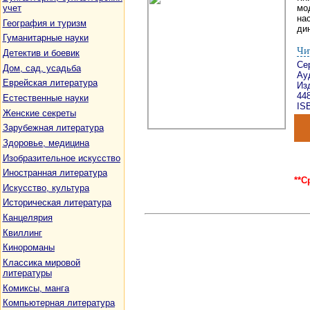
учет
мо
на
География и туризм
ди
Гуманитарные науки
Чи
Детектив и боевик
Се
Дом, сад, усадьба
Ау
Еврейская литература
Изд
44
Естественные науки
ISB
Женские секреты
Зарубежная литература
Здоровье, медицина
Изобразительное искусство
Иностранная литература
**С
Искусство, культура
Историческая литература
Канцелярия
Квиллинг
Кинороманы
Классика мировой
литературы
Комиксы, манга
Компьютерная литература