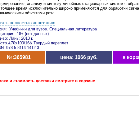
делированию, анализу и синтезу линейных стационарных систем с обрат
стоящее время исключительно широко применяются для обработки сигна
намическими объектами разл...
тать полностью аннотацию
рия:
Учебники для вузов. Специальная литература
дитория: 18+ (нет данных)
-во: Лань; 2013 г.
8стр.&70x100/16& Твердый переплет
N: 978-5-8114-1412-3
№:365981
цена: 1066 руб.
в корз
роки и стоимость доставки смотрите в корзине