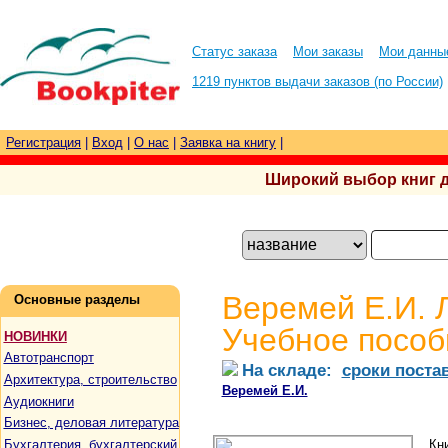
Статус заказа
Мои заказы
Мои данны
1219 пунктов выдачи заказов (по России)
Регистрация
|
Вход
|
О нас
|
Заявка на книгу
|
Широкий выбор книг для
Веремей Е.И. 
Основные разделы
Учебное пособи
НОВИНКИ
Автотранспорт
На складе:
сроки поста
Архитектура, строительство
Веремей Е.И.
Аудиокниги
Бизнес, деловая литература
Бухгалтерия, бухгалтерский
Кн