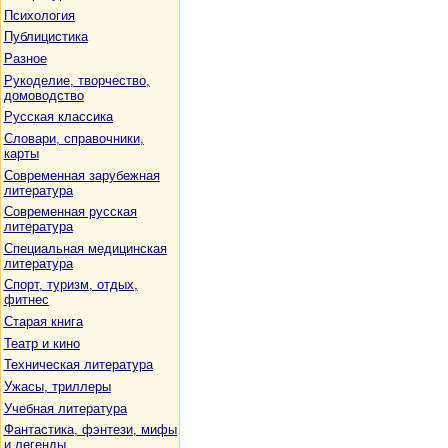
Психология
Публицистика
Разное
Рукоделие, творчество,
домоводство
Русская классика
Словари, справочники,
карты
Современная зарубежная
литература
Современная русская
литература
Специальная медицинская
литература
Спорт, туризм, отдых,
фитнес
Старая книга
Театр и кино
Техническая литература
Ужасы, триллеры
Учебная литература
Фантастика, фэнтези, мифы
и легенды