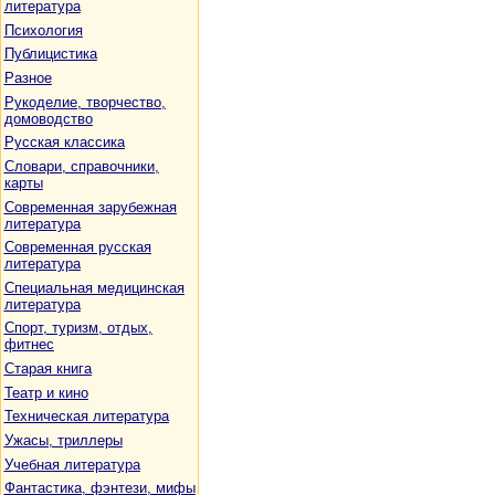
литература
Психология
Публицистика
Разное
Рукоделие, творчество,
домоводство
Русская классика
Словари, справочники,
карты
Современная зарубежная
литература
Современная русская
литература
Специальная медицинская
литература
Спорт, туризм, отдых,
фитнес
Старая книга
Театр и кино
Техническая литература
Ужасы, триллеры
Учебная литература
Фантастика, фэнтези, мифы