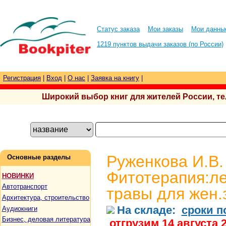
Статус заказа
Мои заказы
Мои данны
1219 пунктов выдачи заказов (по России)
Регистрация
|
Вход
|
О нас
|
Заявка на книгу
|
Широкий выбор книг для жителей России, тел.
Руженкова И.В.
Основные разделы
Фитотерапия:л
НОВИНКИ
Автотранспорт
травы для жен.
Архитектура, строительство
На складе:
сроки п
Аудиокниги
Бизнес, деловая литература
отгрузим 14 августа 