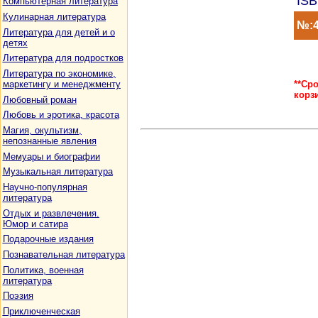
ISB
Компьютерная литература
Кулинарная литература
№:4
Литература для детей и о
детях
Литература для подростков
Литература по экономике,
**Ср
маркетингу и менеджменту
корз
Любовный роман
Любовь и эротика, красота
Магия, окультизм,
непознанные явления
Мемуары и биографии
Музыкальная литература
Научно-популярная
литература
Отдых и развлечения.
Юмор и сатира
Подарочные издания
Познавательная литература
Политика, военная
литература
Поэзия
Приключенческая