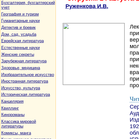
Бухгалтерия, бухгалтерский
Руженкова И.В.
учет
География и туризм
Гуманитарные науки
Лек
Детектив и боевик
при
Дом, сад, усадьба
вер
Еврейская литература
мол
Естественные науки
пра
Женские секреты
при
Зарубежная литература
нек
Здоровье, медицина
вра
Изобразительное искусство
при
Иностранная литература
про
Искусство, культура
Историческая литература
Чит
Канцелярия
Се
Квиллинг
Ауд
Кинороманы
Изд
Классика мировой
192
литературы
обл
Комиксы, манга