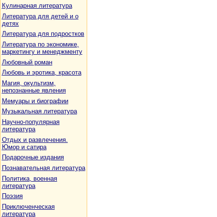
Кулинарная литература
Литература для детей и о
детях
Литература для подростков
Литература по экономике,
маркетингу и менеджменту
Любовный роман
Любовь и эротика, красота
Магия, окультизм,
непознанные явления
Мемуары и биографии
Музыкальная литература
Научно-популярная
литература
Отдых и развлечения.
Юмор и сатира
Подарочные издания
Познавательная литература
Политика, военная
литература
Поэзия
Приключенческая
литература