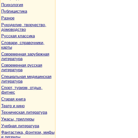
Психология
Публицистика
Разное
Рукоделие, творчество,
домоводство
Русская классика
Словари, справочники,
карты
Современная зарубежная
литература
Современная русская
литература
Специальная медицинская
литература
Спорт, туризм, отдых,
фитнес
Старая книга
Театр и кино
Техническая литература
Ужасы, триллеры
Учебная литература
Фантастика, фэнтези, мифы
и легенды