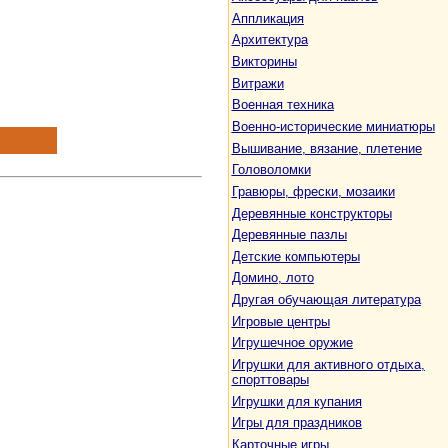
Аппликация
Архитектура
Викторины
Витражи
Военная техника
Военно-исторические миниатюры
Вышивание, вязание, плетение
Головоломки
Гравюры, фрески, мозаики
Деревянные конструкторы
Деревянные пазлы
Детские компьютеры
Домино, лото
Другая обучающая литература
Игровые центры
Игрушечное оружие
Игрушки для активного отдыха,
спорттовары
Игрушки для купания
Игры для праздников
Карточные игры