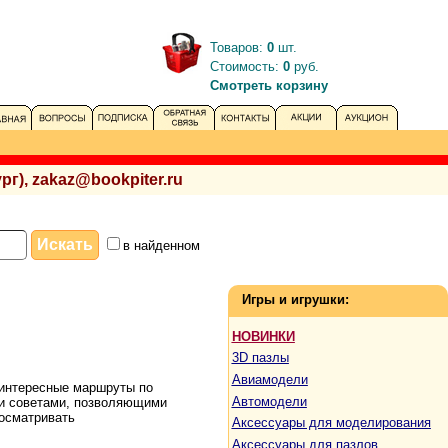
Товаров:
0
шт.
Стоимость:
0
руб.
Смотреть корзину
рг), zakaz@bookpiter.ru
в найденном
Игры и игрушки:
НОВИНКИ
3D пазлы
Авиамодели
 интересные маршруты по
Автомодели
и советами, позволяющими
 осматривать
Аксессуары для моделирования
Аксессуары для пазлов