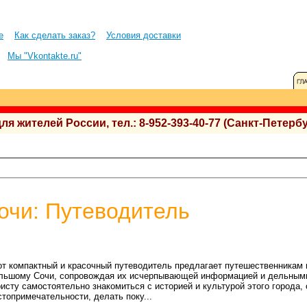
е
Как сделать заказ?
Условия доставки
Мы "Vkontakte.ru"
 жителей России, тел.: 8-952-393-40-77 (Санкт-Петербу
очи: Путеводитель
от компактный и красочный путеводитель предлагает путешественникам
льшому Сочи, сопровождая их исчерпывающей информацией и дельным
ристу самостоятельно знакомиться с историей и культурой этого города,
стопримечательности, делать поку...