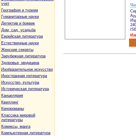
учет
Чи
География и туризм
Се
Ау
Гуманитарные науки
Изд
Детектив и боевик
24
ISB
Дом, сад, усадьба
Из
Еврейская литература
Естественные науки
Женские секреты
Зарубежная литература
Здоровье, медицина
Изобразительное искусство
Иностранная литература
Искусство, культура
Историческая литература
Канцелярия
Квиллинг
Кинороманы
Классика мировой
литературы
Комиксы, манга
Компьютерная литература