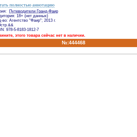
тать полностью аннотацию
рия:
Путеводители Гранд-Фаир
дитория: 18+ (нет данных)
-во: Агентство "Фаир"; 2013 г.
0стр.&&
N: 978-5-8183-1812-7
вините, этого товара сейчас нет в наличии.
№:444468