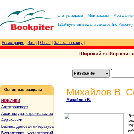
Статус заказа
Мои заказы
Мои данны
1219 пунктов выдачи заказов (по России)
Регистрация
|
Вход
|
О нас
|
Заявка на книгу
|
Широкий выбор книг для
Михайлов В. С
Основные разделы
Михайлов В.
НОВИНКИ
Автотранспорт
Архитектура, строительство
Эт
Аудиокниги
Бо
ту
Бизнес, деловая литература
до
Бухгалтерия, бухгалтерский