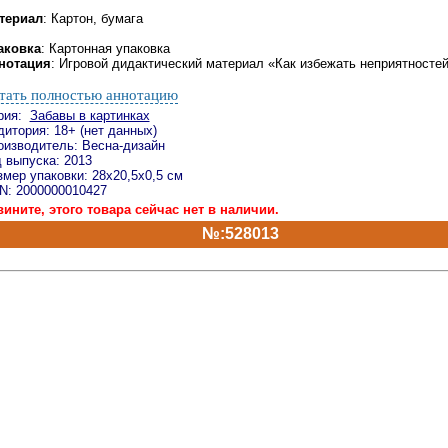
териал
: Картон, бумага
аковка
: Картонная упаковка
нотация
: Игровой дидактический материал «Как избежать неприятностей
тать полностью аннотацию
рия:
Забавы в картинках
дитория: 18+ (нет данных)
оизводитель: Весна-дизайн
д выпуска: 2013
змер упаковки: 28х20,5х0,5 см
N: 2000000010427
вините, этого товара сейчас нет в наличии.
№:528013