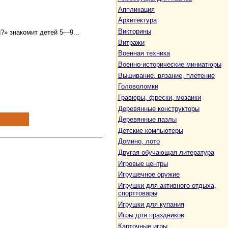
Аппликация
Архитектура
Викторины
?» знакомит детей 5—9...
Витражи
Военная техника
Военно-исторические миниатюры
Вышивание, вязание, плетение
Головоломки
Гравюры, фрески, мозаики
Деревянные конструкторы
Деревянные пазлы
Детские компьютеры
Домино, лото
Другая обучающая литература
Игровые центры
Игрушечное оружие
Игрушки для активного отдыха,
спорттовары
Игрушки для купания
Игры для праздников
Карточные игры