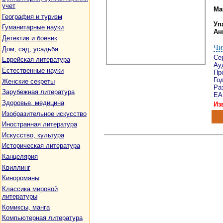
учет
Ма
География и туризм
Уп
Гуманитарные науки
Ан
Детектив и боевик
Чи
Дом, сад, усадьба
Се
Еврейская литература
Ау
Естественные науки
Пр
Го
Женские секреты
Ра
Зарубежная литература
EA
Здоровье, медицина
Из
Изобразительное искусство
Иностранная литература
Искусство, культура
Историческая литература
Канцелярия
Квиллинг
Кинороманы
Классика мировой
литературы
Комиксы, манга
Компьютерная литература