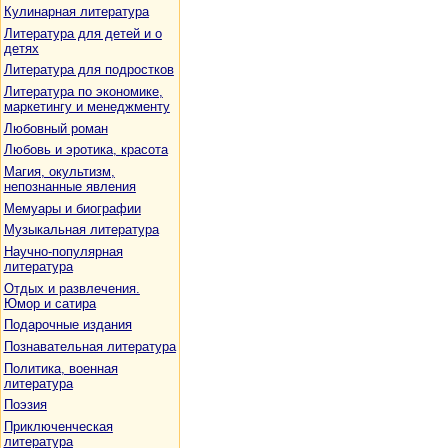
Кулинарная литература
Литература для детей и о
детях
Литература для подростков
Литература по экономике,
маркетингу и менеджменту
Любовный роман
Любовь и эротика, красота
Магия, окультизм,
непознанные явления
Мемуары и биографии
Музыкальная литература
Научно-популярная
литература
Отдых и развлечения.
Юмор и сатира
Подарочные издания
Познавательная литература
Политика, военная
литература
Поэзия
Приключенческая
литература