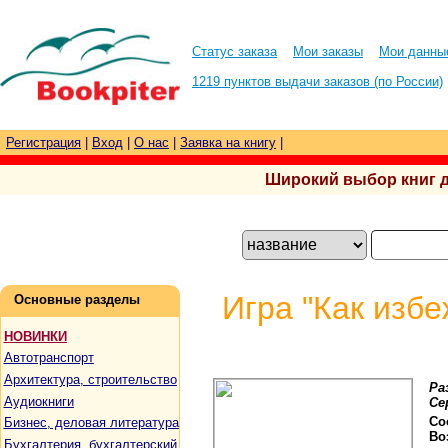
Статус заказа
Мои заказы
Мои данны
1219 пунктов выдачи заказов (по России)
Регистрация
|
Вход
|
О нас
|
Заявка на книгу
|
Широкий выбор книг для
Игра "Как избе
Основные разделы
НОВИНКИ
Автотранспорт
Архитектура, строительство
Ра
Аудиокниги
Се
Со
Бизнес, деловая литература
Во
Бухгалтерия, бухгалтерский