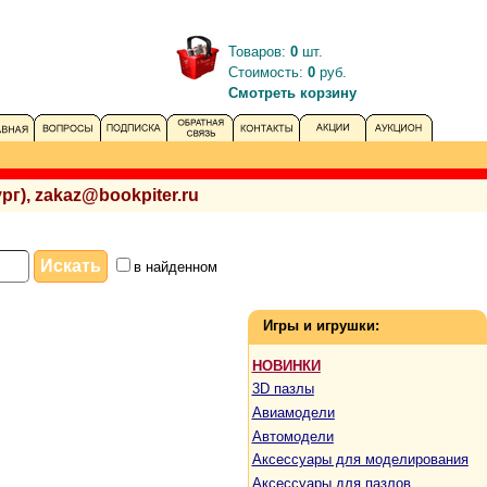
Товаров:
0
шт.
Стоимость:
0
руб.
Смотреть корзину
рг), zakaz@bookpiter.ru
в найденном
Игры и игрушки:
НОВИНКИ
3D пазлы
Авиамодели
Автомодели
Аксессуары для моделирования
Аксессуары для пазлов