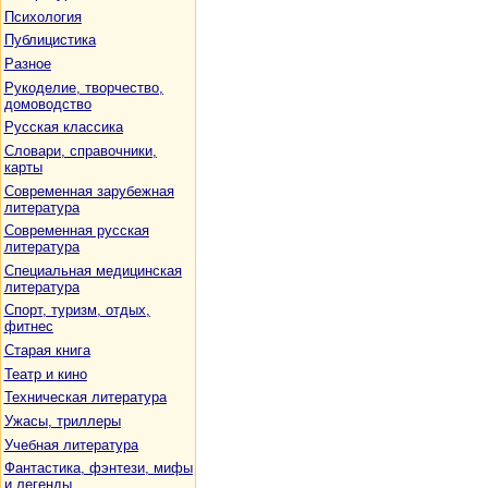
Психология
Публицистика
Разное
Рукоделие, творчество,
домоводство
Русская классика
Словари, справочники,
карты
Современная зарубежная
литература
Современная русская
литература
Специальная медицинская
литература
Спорт, туризм, отдых,
фитнес
Старая книга
Театр и кино
Техническая литература
Ужасы, триллеры
Учебная литература
Фантастика, фэнтези, мифы
и легенды