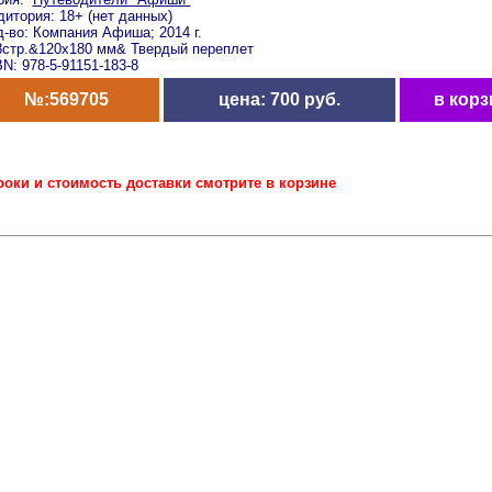
дитория: 18+ (нет данных)
д-во: Компания Афиша; 2014 г.
8стр.&120x180 мм& Твердый переплет
N: 978-5-91151-183-8
№:569705
цена: 700 руб.
в корз
роки и стоимость доставки смотрите в корзине