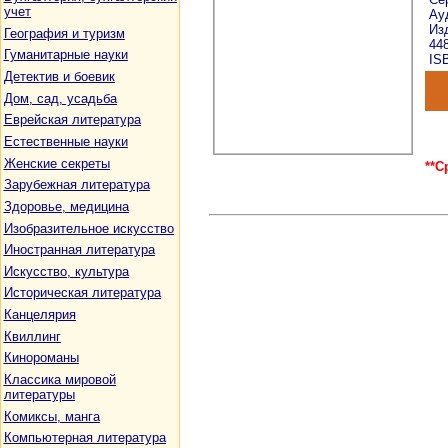
учет
Ау
Из
География и туризм
44
Гуманитарные науки
ISB
Детектив и боевик
Дом, сад, усадьба
Еврейская литература
Естественные науки
Женские секреты
**С
Зарубежная литература
Здоровье, медицина
Изобразительное искусство
Иностранная литература
Искусство, культура
Историческая литература
Канцелярия
Квиллинг
Кинороманы
Классика мировой
литературы
Комиксы, манга
Компьютерная литература