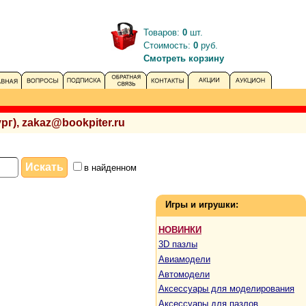
Товаров:
0
шт.
Стоимость:
0
руб.
Смотреть корзину
рг), zakaz@bookpiter.ru
в найденном
Игры и игрушки:
НОВИНКИ
3D пазлы
Авиамодели
Автомодели
Аксессуары для моделирования
Аксессуары для пазлов