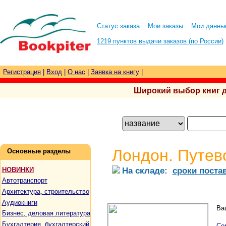
Статус заказа
Мои заказы
Мои данны
1219 пунктов выдачи заказов (по России)
Регистрация
|
Вход
|
О нас
|
Заявка на книгу
|
Широкий выбор книг для
Лондон. Путев
Основные разделы
На складе:
сроки поста
НОВИНКИ
Автотранспорт
Архитектура, строительство
Аудиокниги
Ва
Бизнес, деловая литература
Бухгалтерия, бухгалтерский
Се