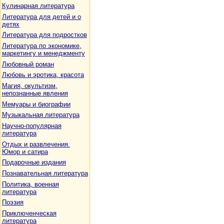
Кулинарная литература
Литература для детей и о
детях
Литература для подростков
Литература по экономике,
маркетингу и менеджменту
Любовный роман
Любовь и эротика, красота
Магия, окультизм,
непознанные явления
Мемуары и биографии
Музыкальная литература
Научно-популярная
литература
Отдых и развлечения.
Юмор и сатира
Подарочные издания
Познавательная литература
Политика, военная
литература
Поэзия
Приключенческая
литература