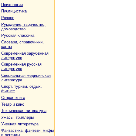
Психология
Публицистика
Разное
Рукоделие, творчество,
домоводство
Русская классика
Словари, справочники,
карты
Современная зарубежная
литература
Современная русская
литература
Специальная медицинская
литература
Спорт, туризм, отдых,
фитнес
Старая книга
Театр и кино
Техническая литература
Ужасы, триллеры
Учебная литература
Фантастика, фэнтези, мифы
и легенды