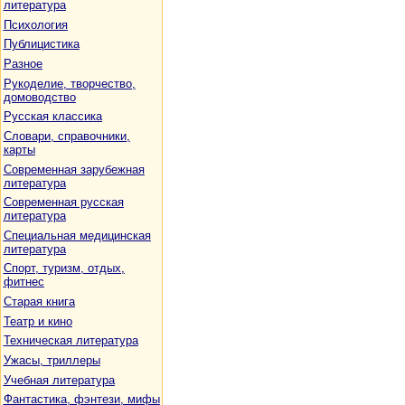
литература
Психология
Публицистика
Разное
Рукоделие, творчество,
домоводство
Русская классика
Словари, справочники,
карты
Современная зарубежная
литература
Современная русская
литература
Специальная медицинская
литература
Спорт, туризм, отдых,
фитнес
Старая книга
Театр и кино
Техническая литература
Ужасы, триллеры
Учебная литература
Фантастика, фэнтези, мифы