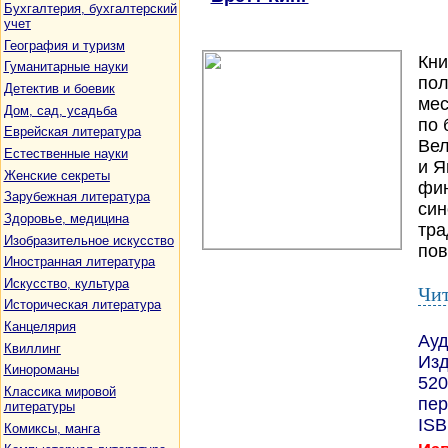
Бухгалтерия, бухгалтерский
учет
География и туризм
Кни
Гуманитарные науки
пол
Детектив и боевик
мес
Дом, сад, усадьба
по 
Еврейская литература
Вел
Естественные науки
и Я
Женские секреты
фин
Зарубежная литература
син
Здоровье, медицина
тра
Изобразительное искусство
пов
Иностранная литература
Искусство, культура
Чит
Историческая литература
Канцелярия
Ауд
Квиллинг
Изд
Кинороманы
520
Классика мировой
пер
литературы
ISB
Комиксы, манга