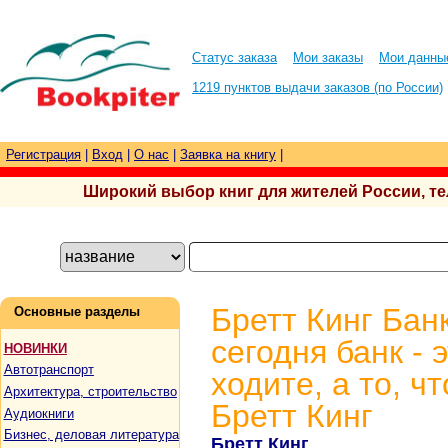
Статус заказа
Мои заказы
Мои данны
1219 пунктов выдачи заказов (по России)
Регистрация
|
Вход
|
О нас
|
Заявка на книгу
|
Широкий выбор книг для жителей России, тел.
Бретт Кинг Банк
Основные разделы
сегодня банк - э
НОВИНКИ
Автотранспорт
ходите, а то, ч
Архитектура, строительство
Бретт Кинг
Аудиокниги
Бизнес, деловая литература
Бретт Кинг