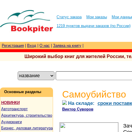
Статус заказа
Мои заказы
Мои данны
1219 пунктов выдачи заказов (по России)
Регистрация
|
Вход
|
О нас
|
Заявка на книгу
|
Широкий выбор книг для жителей России, тел.
Самоубийство
Основные разделы
На складе:
сроки постав
НОВИНКИ
Автотранспорт
Виктор Суворов
Архитектура, строительство
Аудиокниги
Зач
Бизнес, деловая литература