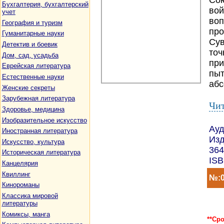
Сою
Бухгалтерия, бухгалтерский
вой
учет
воп
География и туризм
про
Гуманитарные науки
Сув
Детектив и боевик
точ
Дом, сад, усадьба
при
Еврейская литература
пыт
Естественные науки
абс
Женские секреты
Зарубежная литература
Чит
Здоровье, медицина
Изобразительное искусство
Ауд
Иностранная литература
Изд
Искусство, культура
364
Историческая литература
ISB
Канцелярия
Квиллинг
№:0
Кинороманы
Классика мировой
литературы
Комиксы, манга
**Ср