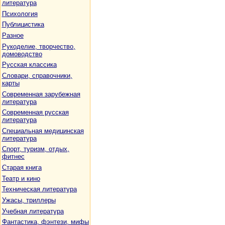
литература
Психология
Публицистика
Разное
Рукоделие, творчество,
домоводство
Русская классика
Словари, справочники,
карты
Современная зарубежная
литература
Современная русская
литература
Специальная медицинская
литература
Спорт, туризм, отдых,
фитнес
Старая книга
Театр и кино
Техническая литература
Ужасы, триллеры
Учебная литература
Фантастика, фэнтези, мифы