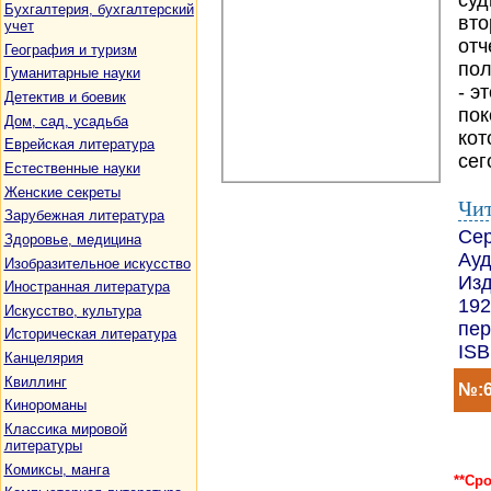
суд
Бухгалтерия, бухгалтерский
вто
учет
отч
География и туризм
пол
Гуманитарные науки
- э
Детектив и боевик
пок
Дом, сад, усадьба
кот
Еврейская литература
сег
Естественные науки
Женские секреты
Чит
Зарубежная литература
Се
Здоровье, медицина
Ауд
Изобразительное искусство
Изд
Иностранная литература
192
Искусство, культура
пер
Историческая литература
ISB
Канцелярия
Квиллинг
№:6
Кинороманы
Классика мировой
литературы
Комиксы, манга
**Ср