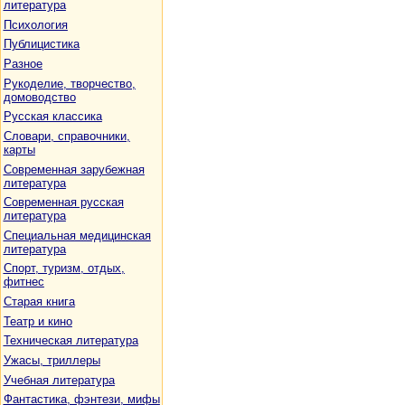
литература
Психология
Публицистика
Разное
Рукоделие, творчество,
домоводство
Русская классика
Словари, справочники,
карты
Современная зарубежная
литература
Современная русская
литература
Специальная медицинская
литература
Спорт, туризм, отдых,
фитнес
Старая книга
Театр и кино
Техническая литература
Ужасы, триллеры
Учебная литература
Фантастика, фэнтези, мифы