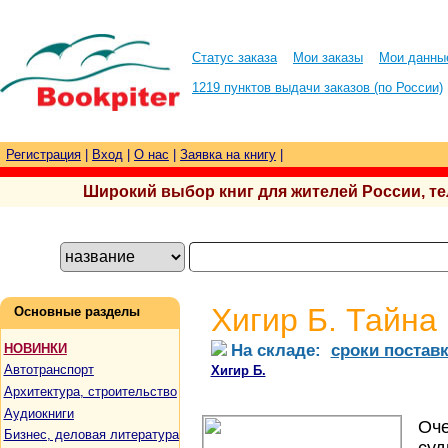
Статус заказа
Мои заказы
Мои данны
1219 пунктов выдачи заказов (по России)
Регистрация
|
Вход
|
О нас
|
Заявка на книгу
|
Широкий выбор книг для жителей России, тел.
Хигир Б. Тайна
Основные разделы
На складе:
сроки постав
НОВИНКИ
Автотранспорт
Хигир Б.
Архитектура, строительство
Аудиокниги
Оче
Бизнес, деловая литература