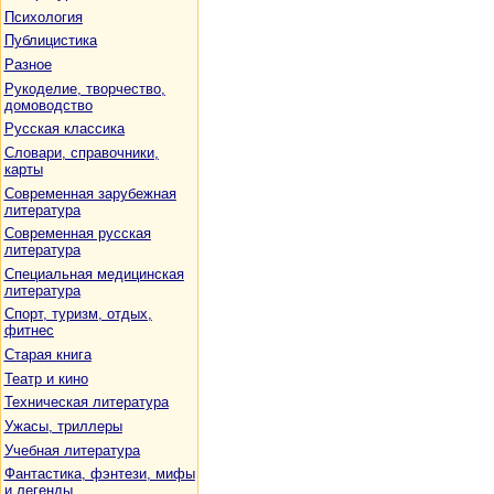
Психология
Публицистика
Разное
Рукоделие, творчество,
домоводство
Русская классика
Словари, справочники,
карты
Современная зарубежная
литература
Современная русская
литература
Специальная медицинская
литература
Спорт, туризм, отдых,
фитнес
Старая книга
Театр и кино
Техническая литература
Ужасы, триллеры
Учебная литература
Фантастика, фэнтези, мифы
и легенды