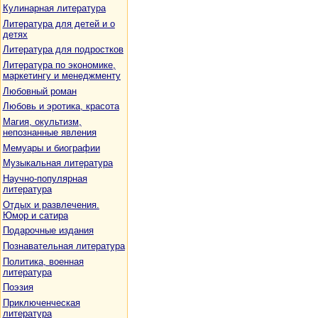
Кулинарная литература
Литература для детей и о
детях
Литература для подростков
Литература по экономике,
маркетингу и менеджменту
Любовный роман
Любовь и эротика, красота
Магия, окультизм,
непознанные явления
Мемуары и биографии
Музыкальная литература
Научно-популярная
литература
Отдых и развлечения.
Юмор и сатира
Подарочные издания
Познавательная литература
Политика, военная
литература
Поэзия
Приключенческая
литература