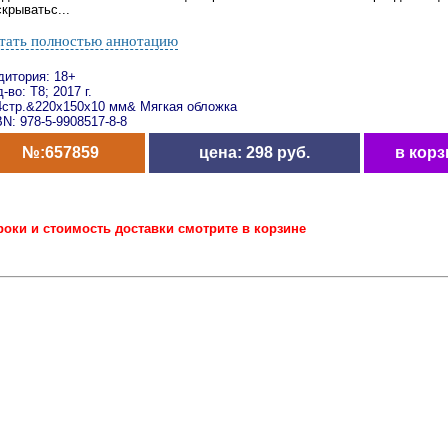
крыватьс...
тать полностью аннотацию
дитория: 18+
-во: Т8; 2017 г.
4стр.&220x150x10 мм& Мягкая обложка
N: 978-5-9908517-8-8
№:657859
цена: 298 руб.
в корз
роки и стоимость доставки смотрите в корзине