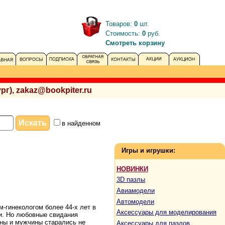
Товаров:
0
шт.
Стоимость:
0
руб.
Смотреть корзину
рг), zakaz@bookpiter.ru
в найденном
Игры и игрушки:
НОВИНКИ
3D пазлы
Авиамодели
Автомодели
-гинекологом более 44-х лет в
Аксессуары для моделирования
и. Но любовные свидания
ины и мужчины старались не
Аксессуары для пазлов