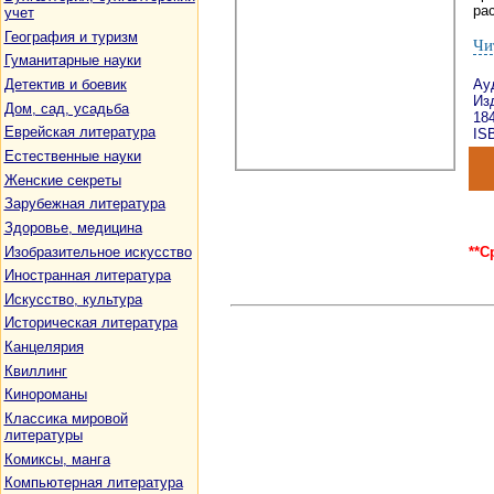
рас
учет
География и туризм
Чи
Гуманитарные науки
Детектив и боевик
Ау
Изд
Дом, сад, усадьба
18
Еврейская литература
ISB
Естественные науки
Женские секреты
Зарубежная литература
Здоровье, медицина
Изобразительное искусство
**С
Иностранная литература
Искусство, культура
Историческая литература
Канцелярия
Квиллинг
Кинороманы
Классика мировой
литературы
Комиксы, манга
Компьютерная литература