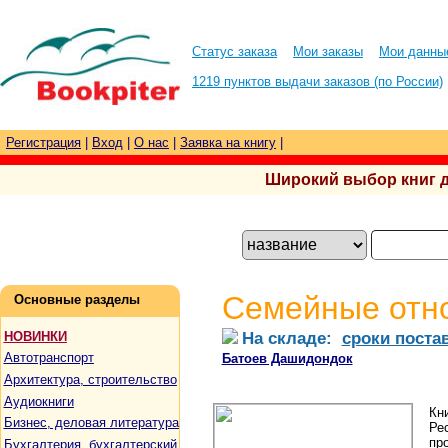
Статус заказа
Мои заказы
Мои данны
1219 пунктов выдачи заказов (по России)
Регистрация
|
Вход
|
О нас
|
Заявка на книгу
|
Широкий выбор книг для
Семейные отн
Основные разделы
На складе:
сроки поста
НОВИНКИ
Автотранспорт
Батоев Дашидондок
Архитектура, строительство
Аудиокниги
Кн
Бизнес, деловая литература
Ре
пр
Бухгалтерия, бухгалтерский