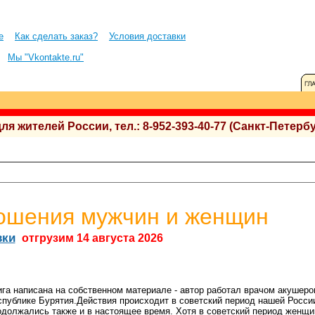
е
Как сделать заказ?
Условия доставки
Мы "Vkontakte.ru"
 жителей России, тел.: 8-952-393-40-77 (Санкт-Петербу
ошения мужчин и женщин
вки
отгрузим 14 августа 2026
ига написана на собственном материале - автор работал врачом акушером
спублике Бурятия.Действия происходит в советский период нашей Росси
одолжались также и в настоящее время. Хотя в советский период женщ