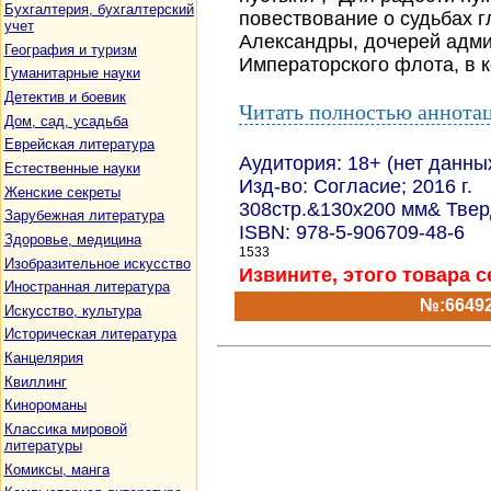
Бухгалтерия, бухгалтерский
повествование о судьбах г
учет
Александры, дочерей адми
География и туризм
Императорского флота, в к
Гуманитарные науки
Детектив и боевик
Читать полностью аннота
Дом, сад, усадьба
Еврейская литература
Аудитория: 18+ (нет данны
Естественные науки
Изд-во: Согласие; 2016 г.
Женские секреты
308стр.&130х200 мм& Тве
Зарубежная литература
ISBN: 978-5-906709-48-6
Здоровье, медицина
1533
Изобразительное искусство
Извините, этого товара с
Иностранная литература
№:6649
Искусство, культура
Историческая литература
Канцелярия
Квиллинг
Кинороманы
Классика мировой
литературы
Комиксы, манга