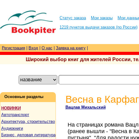
Статус заказа
Мои заказы
Мои данны
1219 пунктов выдачи заказов (по России)
Регистрация
|
Вход
|
О нас
|
Заявка на книгу
|
Широкий выбор книг для жителей России, тел.
Весна в Карфаг
Основные разделы
Вацлав Михальский
НОВИНКИ
Автотранспорт
Архитектура, строительство
На страницах романа Вацл
Аудиокниги
(ранее вышли - "Весна в К
Бизнес, деловая литература
пустыня", "Для радости ну