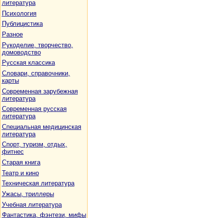
литература
Психология
Публицистика
Разное
Рукоделие, творчество,
домоводство
Русская классика
Словари, справочники,
карты
Современная зарубежная
литература
Современная русская
литература
Специальная медицинская
литература
Спорт, туризм, отдых,
фитнес
Старая книга
Театр и кино
Техническая литература
Ужасы, триллеры
Учебная литература
Фантастика, фэнтези, мифы