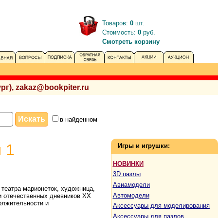
Товаров:
0
шт.
Стоимость:
0
руб.
Смотреть корзину
рг), zakaz@bookpiter.ru
в найденном
 1
Игры и игрушки:
НОВИНКИ
3D пазлы
Авиамодели
 театра марионеток, художница,
Автомодели
и отечественных дневников XX
должительности и
Аксессуары для моделирования
Аксессуары для пазлов