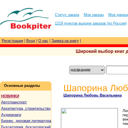
Статус заказа
Мои заказы
Мои данны
1219 пунктов выдачи заказов (по России)
Регистрация
|
Вход
|
О нас
|
Заявка на книгу
|
Широкий выбор книг для
Шапорина Любо
Основные разделы
Шапорина Любовь Васильевна
НОВИНКИ
Автотранспорт
Архитектура, строительство
Лю
Аудиокниги
пе
век
Бизнес, деловая литература
тем
Бухгалтерия, бухгалтерский