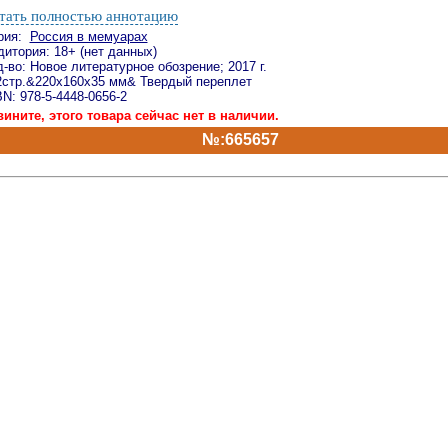
тать полностью аннотацию
рия:
Россия в мемуарах
дитория: 18+ (нет данных)
-во: Новое литературное обозрение; 2017 г.
2стр.&220x160x35 мм& Твердый переплет
N: 978-5-4448-0656-2
вините, этого товара сейчас нет в наличии.
№:665657