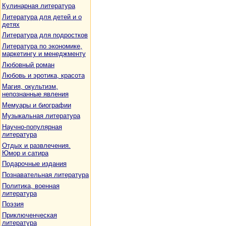
Кулинарная литература
Литература для детей и о
детях
Литература для подростков
Литература по экономике,
маркетингу и менеджменту
Любовный роман
Любовь и эротика, красота
Магия, окультизм,
непознанные явления
Мемуары и биографии
Музыкальная литература
Научно-популярная
литература
Отдых и развлечения.
Юмор и сатира
Подарочные издания
Познавательная литература
Политика, военная
литература
Поэзия
Приключенческая
литература