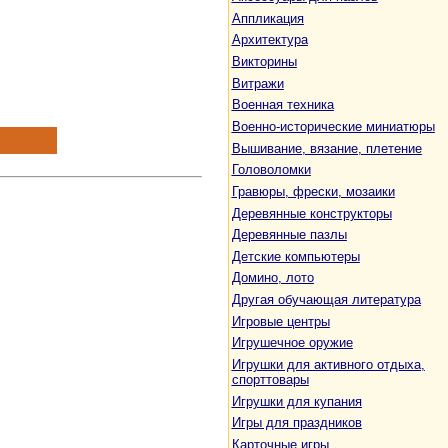
Аппликация
Архитектура
Викторины
Витражи
Военная техника
Военно-исторические миниатюры
Вышивание, вязание, плетение
Головоломки
Гравюры, фрески, мозаики
Деревянные конструкторы
Деревянные пазлы
Детские компьютеры
Домино, лото
Другая обучающая литература
Игровые центры
Игрушечное оружие
Игрушки для активного отдыха,
спорттовары
Игрушки для купания
Игры для праздников
Карточные игры