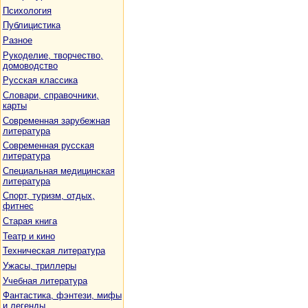
Психология
Публицистика
Разное
Рукоделие, творчество,
домоводство
Русская классика
Словари, справочники,
карты
Современная зарубежная
литература
Современная русская
литература
Специальная медицинская
литература
Спорт, туризм, отдых,
фитнес
Старая книга
Театр и кино
Техническая литература
Ужасы, триллеры
Учебная литература
Фантастика, фэнтези, мифы
и легенды