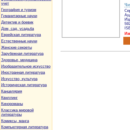
учет
Чи
География и туризм
Се
Ау
Гуманитарные науки
Изд
Детектив и боевик
59
ISB
Дом, сад, усадьба
Из
Еврейская литература
Естественные науки
Женские секреты
Зарубежная литература
Здоровье, медицина
Изобразительное искусство
Иностранная литература
Искусство, культура
Историческая литература
Канцелярия
Квиллинг
Кинороманы
Классика мировой
литературы
Комиксы, манга
Компьютерная литература