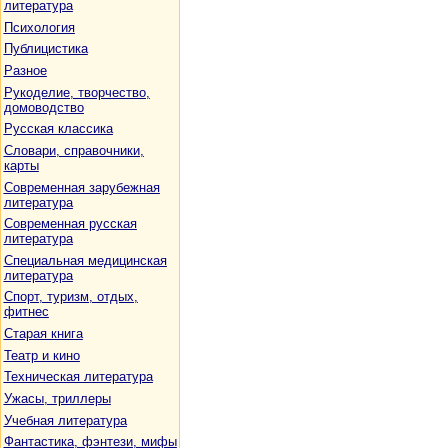
литература
Психология
Публицистика
Разное
Рукоделие, творчество,
домоводство
Русская классика
Словари, справочники,
карты
Современная зарубежная
литература
Современная русская
литература
Специальная медицинская
литература
Спорт, туризм, отдых,
фитнес
Старая книга
Театр и кино
Техническая литература
Ужасы, триллеры
Учебная литература
Фантастика, фэнтези, мифы