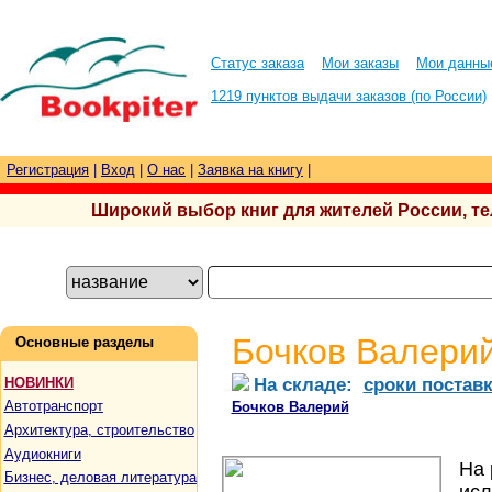
Статус заказа
Мои заказы
Мои данны
1219 пунктов выдачи заказов (по России)
Регистрация
|
Вход
|
О нас
|
Заявка на книгу
|
Широкий выбор книг для жителей России, тел.
Бочков Валерий
Основные разделы
На складе:
сроки постав
НОВИНКИ
Автотранспорт
Бочков Валерий
Архитектура, строительство
Аудиокниги
На 
Бизнес, деловая литература