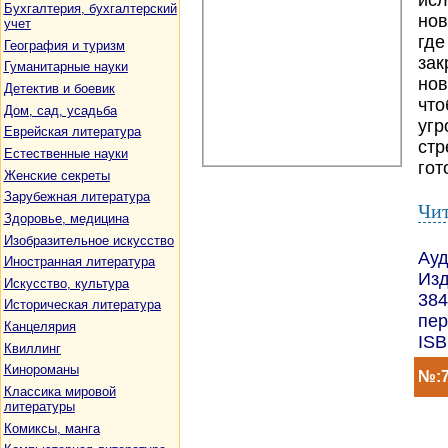
исл
Бухгалтерия, бухгалтерский
нов
учет
где
География и туризм
зак
Гуманитарные науки
нов
Детектив и боевик
что
Дом, сад, усадьба
угр
Еврейская литература
стр
Естественные науки
гот
Женские секреты
Зарубежная литература
Чит
Здоровье, медицина
Изобразительное искусство
Ауд
Иностранная литература
Изд
Искусство, культура
384
Историческая литература
пер
Канцелярия
ISB
Квиллинг
Кинороманы
№:7
Классика мировой
литературы
Комиксы, манга