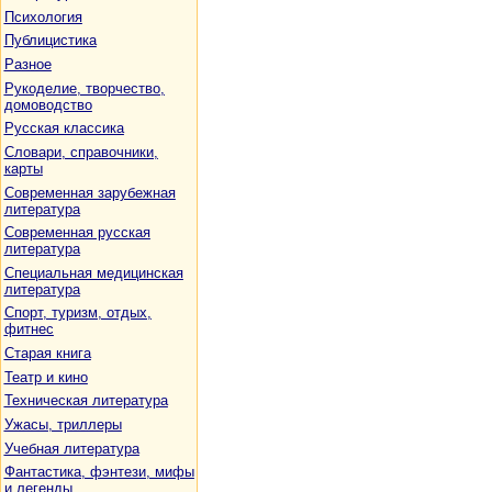
Психология
Публицистика
Разное
Рукоделие, творчество,
домоводство
Русская классика
Словари, справочники,
карты
Современная зарубежная
литература
Современная русская
литература
Специальная медицинская
литература
Спорт, туризм, отдых,
фитнес
Старая книга
Театр и кино
Техническая литература
Ужасы, триллеры
Учебная литература
Фантастика, фэнтези, мифы
и легенды