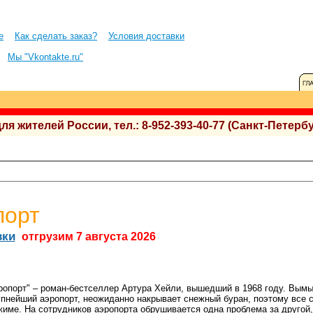
е
Как сделать заказ?
Условия доставки
Мы "Vkontakte.ru"
 жителей России, тел.: 8-952-393-40-77 (Санкт-Петербу
порт
вки
отгрузим 7 августа 2026
ропорт" – роман-бестселлер Артура Хейли, вышедший в 1968 году. Вымы
упнейший аэропорт, неожиданно накрывает снежный буран, поэтому все 
жиме. На сотрудников аэропорта обрушивается одна проблема за другой,