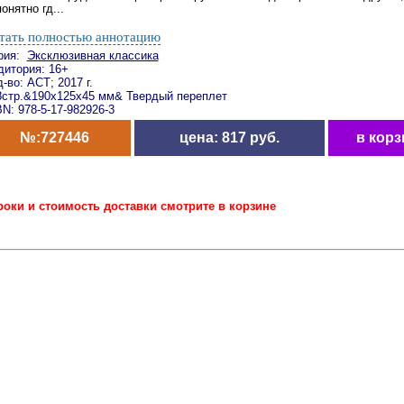
онятно гд...
тать полностью аннотацию
рия:
Эксклюзивная классика
дитория: 16+
-во: АСТ; 2017 г.
8стр.&190x125x45 мм& Твердый переплет
N: 978-5-17-982926-3
№:727446
цена: 817 руб.
в корз
роки и стоимость доставки смотрите в корзине