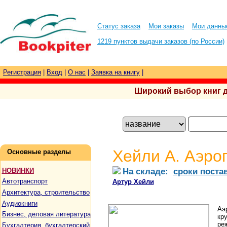
Статус заказа
Мои заказы
Мои данны
1219 пунктов выдачи заказов (по России)
Регистрация
|
Вход
|
О нас
|
Заявка на книгу
|
Широкий выбор книг для
Хейли А. Аэро
Основные разделы
На складе:
сроки поста
НОВИНКИ
Автотранспорт
Артур Хейли
Архитектура, строительство
Аудиокниги
Аэ
Бизнес, деловая литература
кр
ре
Бухгалтерия, бухгалтерский