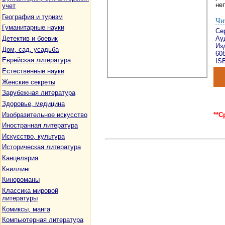
неп
учет
География и туризм
Чи
Гуманитарные науки
Се
Детектив и боевик
Ау
Изд
Дом, сад, усадьба
60
Еврейская литература
ISB
Естественные науки
Женские секреты
Зарубежная литература
Здоровье, медицина
Изобразительное искусство
**С
Иностранная литература
Искусство, культура
Историческая литература
Канцелярия
Квиллинг
Кинороманы
Классика мировой
литературы
Комиксы, манга
Компьютерная литература