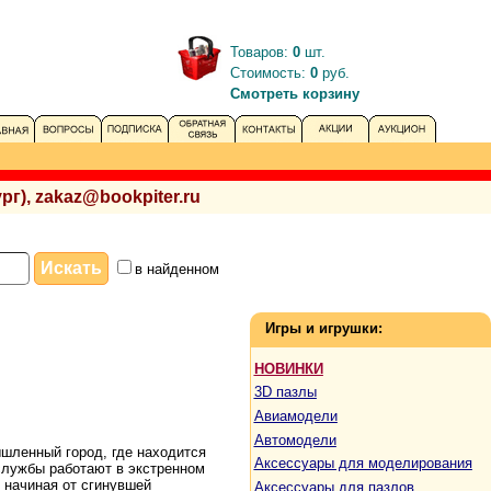
Товаров:
0
шт.
Стоимость:
0
руб.
Смотреть корзину
рг), zakaz@bookpiter.ru
в найденном
Игры и игрушки:
НОВИНКИ
3D пазлы
Авиамодели
Автомодели
шленный город, где находится
Аксессуары для моделирования
службы работают в экстренном
 начиная от сгинувшей
Аксессуары для пазлов