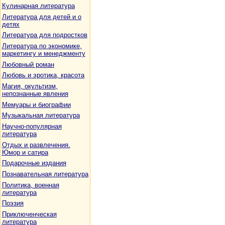
Кулинарная литература
Литература для детей и о
детях
Литература для подростков
Литература по экономике,
маркетингу и менеджменту
Любовный роман
Любовь и эротика, красота
Магия, окультизм,
непознанные явления
Мемуары и биографии
Музыкальная литература
Научно-популярная
литература
Отдых и развлечения.
Юмор и сатира
Подарочные издания
Познавательная литература
Политика, военная
литература
Поэзия
Приключенческая
литература