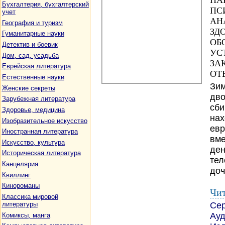
НА
Бухгалтерия, бухгалтерский
ПС
учет
АН
География и туризм
ЗД
Гуманитарные науки
ОБ
Детектив и боевик
УС
Дом, сад, усадьба
ЗА
Еврейская литература
ОТ
Естественные науки
Зим
Женские секреты
дво
Зарубежная литература
сби
Здоровье, медицина
нах
Изобразительное искусство
евр
Иностранная литература
вме
Искусство, культура
ден
Историческая литература
тел
Канцелярия
доч
Квиллинг
Кинороманы
Чит
Классика мировой
Се
литературы
Ауд
Комиксы, манга