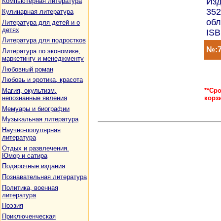
Изд
Компьютерная литература
352
Кулинарная литература
обл
Литература для детей и о
детях
ISB
Литература для подростков
№:7
Литература по экономике,
маркетингу и менеджменту
Любовный роман
Любовь и эротика, красота
Магия, окультизм,
**Ср
непознанные явления
корз
Мемуары и биографии
Музыкальная литература
Научно-популярная
литература
Отдых и развлечения.
Юмор и сатира
Подарочные издания
Познавательная литература
Политика, военная
литература
Поэзия
Приключенческая