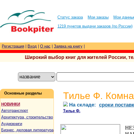
Статус заказа
Мои заказы
Мои данны
1219 пунктов выдачи заказов (по России)
Регистрация
|
Вход
|
О нас
|
Заявка на книгу
|
Широкий выбор книг для жителей России, тел.
Тилье Ф. Комна
Основные разделы
На складе:
сроки постав
НОВИНКИ
Автотранспорт
Тилье Ф.
Архитектура, строительство
Аудиокниги
НЕ
Бизнес, деловая литература