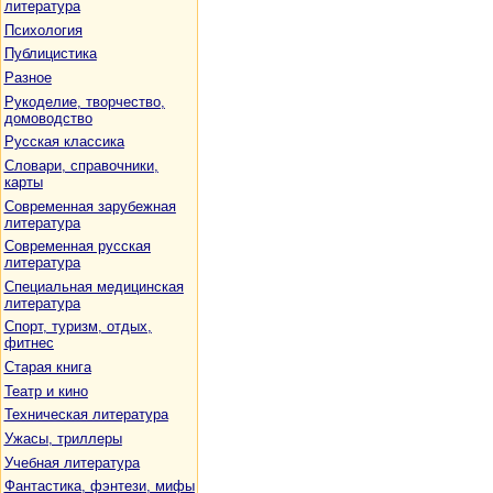
литература
Психология
Публицистика
Разное
Рукоделие, творчество,
домоводство
Русская классика
Словари, справочники,
карты
Современная зарубежная
литература
Современная русская
литература
Специальная медицинская
литература
Спорт, туризм, отдых,
фитнес
Старая книга
Театр и кино
Техническая литература
Ужасы, триллеры
Учебная литература
Фантастика, фэнтези, мифы