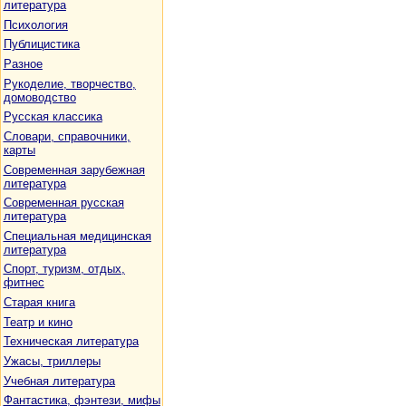
литература
Психология
Публицистика
Разное
Рукоделие, творчество,
домоводство
Русская классика
Словари, справочники,
карты
Современная зарубежная
литература
Современная русская
литература
Специальная медицинская
литература
Спорт, туризм, отдых,
фитнес
Старая книга
Театр и кино
Техническая литература
Ужасы, триллеры
Учебная литература
Фантастика, фэнтези, мифы