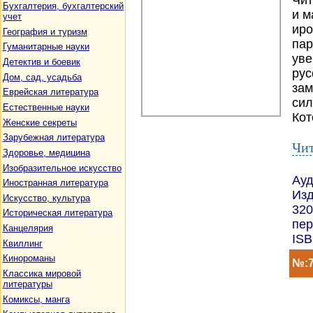
Чит
Бухгалтерия, бухгалтерский
и м
учет
иро
География и туризм
пар
Гуманитарные науки
уве
Детектив и боевик
рус
Дом, сад, усадьба
зам
Еврейская литература
сил
Естественные науки
Кот
Женские секреты
Зарубежная литература
Чит
Здоровье, медицина
Изобразительное искусство
Ауд
Иностранная литература
Изд
Искусство, культура
320
Историческая литература
пер
Канцелярия
ISB
Квиллинг
Кинороманы
№:7
Классика мировой
литературы
Комиксы, манга