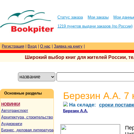
Статус заказа
Мои заказы
Мои данны
1219 пунктов выдачи заказов (по России)
Регистрация
|
Вход
|
О нас
|
Заявка на книгу
|
Широкий выбор книг для жителей России, тел.
Березин А.А. 7
Основные разделы
На складе:
сроки постав
НОВИНКИ
Автотранспорт
Березин А.А.
Архитектура, строительство
Аудиокниги
Пер
Бизнес, деловая литература