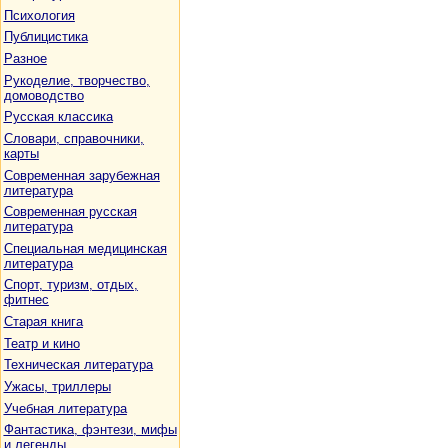
Психология
Публицистика
Разное
Рукоделие, творчество,
домоводство
Русская классика
Словари, справочники,
карты
Современная зарубежная
литература
Современная русская
литература
Специальная медицинская
литература
Спорт, туризм, отдых,
фитнес
Старая книга
Театр и кино
Техническая литература
Ужасы, триллеры
Учебная литература
Фантастика, фэнтези, мифы
и легенды