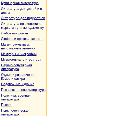
Кулинарная литература
Литература для детей и о
детях
Литература для подростков
Литература по экономике,
маркетингу и менеджменту
Любовный роман
Любовь и эротика, красота
Магия, окультизм,
непознанные явления
Мемуары и биографии
Музыкальная литература
Научно-популярная
литература
Отдых и развлечения.
Юмор и сатира
Подарочные издания
Познавательная литература
Политика, военная
литература
Поэзия
Приключенческая
литература