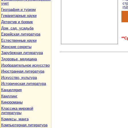
учет
ст
ISB
География и туризм
Гуманитарные науки
Детектив и боевик
Дом, сад, усадьба
Еврейская литература
**С
Естественные науки
Женские секреты
Зарубежная литература
Здоровье, медицина
Изобразительное искусство
Иностранная литература
Искусство, культура
Историческая литература
Канцелярия
Квиллинг
Кинороманы
Классика мировой
литературы
Комиксы, манга
Компьютерная литература