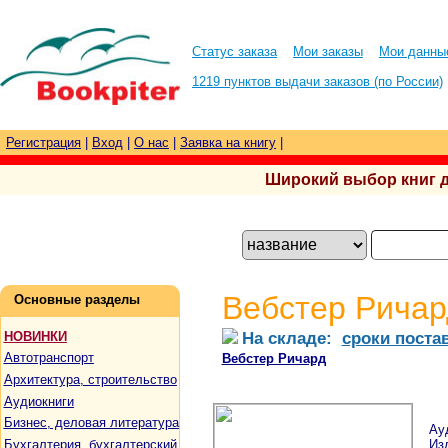
Статус заказа
Мои заказы
Мои данны
1219 пунктов выдачи заказов (по России)
Регистрация
|
Вход
|
О нас
|
Заявка на книгу
|
Широкий выбор книг для
Вебстер Ричар
Основные разделы
На складе:
сроки поста
НОВИНКИ
Автотранспорт
Вебстер Ричард
Архитектура, строительство
Аудиокниги
Бизнес, деловая литература
Ау
Бухгалтерия, бухгалтерский
Изд