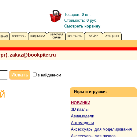
Товаров:
0
шт.
Стоимость:
0
руб.
Смотреть корзину
рг), zakaz@bookpiter.ru
в найденном
й
Игры и игрушки:
НОВИНКИ
3D пазлы
Авиамодели
Автомодели
Аксессуары для моделирования
Аксессуары для пазлов