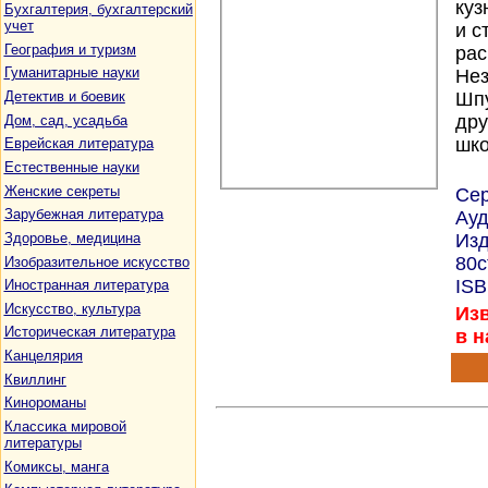
куз
Бухгалтерия, бухгалтерский
учет
и с
География и туризм
рас
Гуманитарные науки
Нез
Детектив и боевик
Шпу
дру
Дом, сад, усадьба
шко
Еврейская литература
Естественные науки
Женские секреты
Се
Зарубежная литература
Ауд
Здоровье, медицина
Изд
80с
Изобразительное искусство
ISB
Иностранная литература
Искусство, культура
Изв
Историческая литература
в н
Канцелярия
Квиллинг
Кинороманы
Классика мировой
литературы
Комиксы, манга