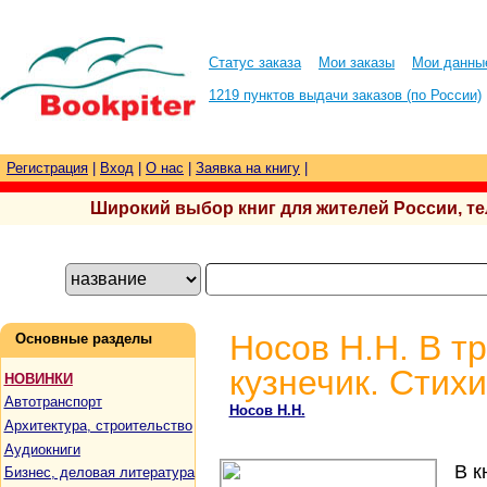
Статус заказа
Мои заказы
Мои данны
1219 пунктов выдачи заказов (по России)
Регистрация
|
Вход
|
О нас
|
Заявка на книгу
|
Широкий выбор книг для жителей России, тел.
Носов Н.Н. В т
Основные разделы
кузнечик. Стихи
НОВИНКИ
Автотранспорт
Носов Н.Н.
Архитектура, строительство
Аудиокниги
В к
Бизнес, деловая литература