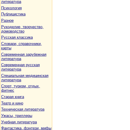
литература
Психология
Публицистика
Разное
Рукоделие, творчество,
домоводство
Русская классика
Словари, справочники,
карты
Современная зарубежная
литература
Современная русская
литература
Специальная медицинская
литература
Спорт, туризм, отдых,
фитнес
Старая книга
Театр и кино
Техническая литература
Ужасы, триллеры
Учебная литература
Фантастика, фэнтези, мифы