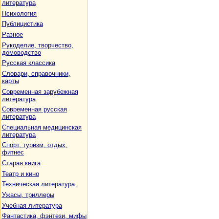
литература
Психология
Публицистика
Разное
Рукоделие, творчество,
домоводство
Русская классика
Словари, справочники,
карты
Современная зарубежная
литература
Современная русская
литература
Специальная медицинская
литература
Спорт, туризм, отдых,
фитнес
Старая книга
Театр и кино
Техническая литература
Ужасы, триллеры
Учебная литература
Фантастика, фэнтези, мифы