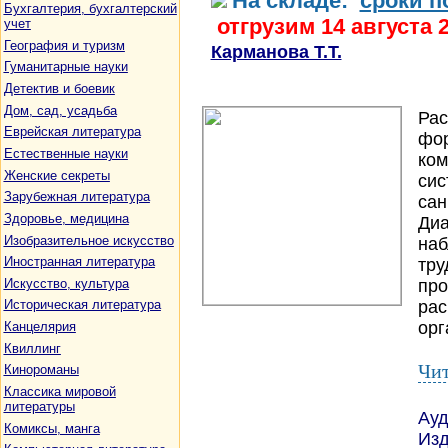
На складе:
сроки п
Бухгалтерия, бухгалтерский
отгрузим 14 августа 
учет
География и туризм
Карманова Т.Т.
Гуманитарные науки
Детектив и боевик
Дом, сад, усадьба
Рас
Еврейская литература
фор
Естественные науки
ком
Женские секреты
сис
Зарубежная литература
сан
Здоровье, медицина
Диа
Изобразительное искусство
наб
Иностранная литература
тру
Искусство, культура
про
рас
Историческая литература
орг
Канцелярия
Квиллинг
Чит
Кинороманы
Классика мировой
литературы
Ауд
Комиксы, манга
Изд