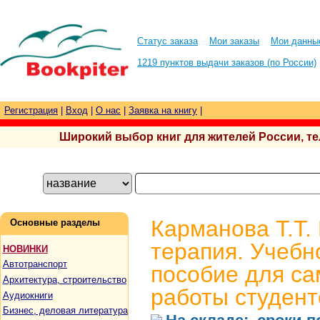
Статус заказа
Мои заказы
Мои данны
1219 пунктов выдачи заказов (по России)
Регистрация
|
Вход
|
О нас
|
Заявка на книгу
|
Широкий выбор книг для жителей России, тел.
Карманова Т.Т.
Основные разделы
терапия. Учебн
НОВИНКИ
Автотранспорт
пособие для са
Архитектура, строительство
работы студент
Аудиокниги
Бизнес, деловая литература