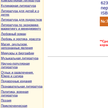
Компьютерная литература
623
Кулинарная литература
пер
Литература для детей и о
ISB
детях
Литература для подростков
№:7
Литература по экономике,
маркетингу и менеджменту
Любовный роман
Любовь и эротика, красота
**Ср
Магия, окультизм,
корз
непознанные явления
Мемуары и биографии
Музыкальная литература
Научно-популярная
литература
Отдых и развлечения.
Юмор и сатира
Подарочные издания
Познавательная литература
Политика, военная
литература
Поэзия
Приключенческая