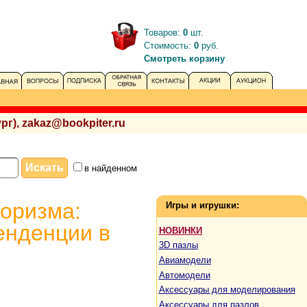
Товаров:
0
шт.
Стоимость:
0
руб.
Смотреть корзину
рг), zakaz@bookpiter.ru
в найденном
роризма:
Игры и игрушки:
енденции в
НОВИНКИ
3D пазлы
Авиамодели
Автомодели
Аксессуары для моделирования
Аксессуары для пазлов