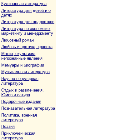
Кулинарная литература
Литература для детей и о
детях
Литература для подростков
Литература по экономике,
маркетингу и менеджменту
Любовный роман
Любовь и эротика, красота
Магия, окультизм,
непознанные явления
Мемуары и биографии
Музыкальная литература
Научно-популярная
литература
Отдых и развлечения.
Юмор и сатира
Подарочные издания
Познавательная литература
Политика, военная
литература
Поэзия
Приключенческая
литература