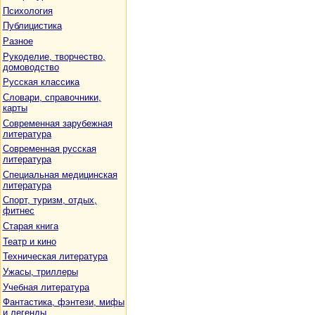
Психология
Публицистика
Разное
Рукоделие, творчество,
домоводство
Русская классика
Словари, справочники,
карты
Современная зарубежная
литература
Современная русская
литература
Специальная медицинская
литература
Спорт, туризм, отдых,
фитнес
Старая книга
Театр и кино
Техническая литература
Ужасы, триллеры
Учебная литература
Фантастика, фэнтези, мифы
и легенды