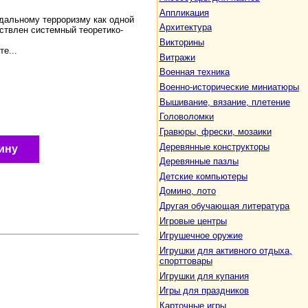
Аппликация
дальному терроризму как одной
Архитектура
ствлен системный теоретико-
Викторины
е...
Витражи
Военная техника
Военно-исторические миниатюры
Вышивание, вязание, плетение
Головоломки
Гравюры, фрески, мозаики
Деревянные конструкторы
ину
Деревянные пазлы
Детские компьютеры
Домино, лото
Другая обучающая литература
Игровые центры
Игрушечное оружие
Игрушки для активного отдыха,
спорттовары
Игрушки для купания
Игры для праздников
Карточные игры