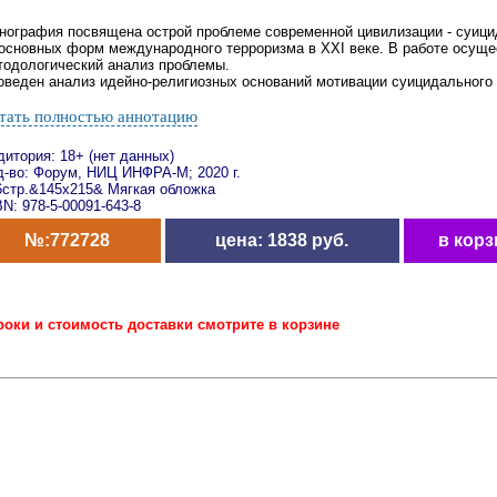
нография посвящена острой проблеме современной цивилизации - суици
 основных форм международного терроризма в XXI веке. В работе осуще
тодологический анализ проблемы.
оведен анализ идейно-религиозных оснований мотивации суицидального т
тать полностью аннотацию
дитория: 18+ (нет данных)
д-во: Форум, НИЦ ИНФРА-М; 2020 г.
6стр.&145х215& Мягкая обложка
N: 978-5-00091-643-8
№:772728
цена: 1838 руб.
в корз
роки и стоимость доставки смотрите в корзине