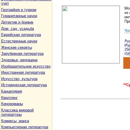
учет
Мо
География и туризм
из
Гуманитарные науки
ме
Пр
Детектив и боевик
Дом, сад, усадьба
Чи
Еврейская литература
Ау
Естественные науки
Из
Женские секреты
25
Зарубежная литература
ISB
Здоровье, медицина
Изобразительное искусство
Иностранная литература
Искусство, культура
**С
Историческая литература
Канцелярия
Квиллинг
Кинороманы
Классика мировой
литературы
Комиксы, манга
Компьютерная литература