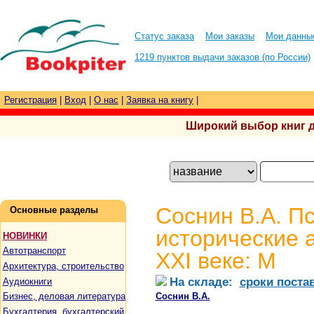
Статус заказа
Мои заказы
Мои данны
1219 пунктов выдачи заказов (по России)
Регистрация
|
Вход
|
О нас
|
Заявка на книгу
|
Широкий выбор книг для
Соснин В.А. П
Основные разделы
исторические 
НОВИНКИ
Автотранспорт
XXI веке: М
Архитектура, строительство
На складе:
сроки поста
Аудиокниги
Соснин В.А.
Бизнес, деловая литература
Бухгалтерия, бухгалтерский