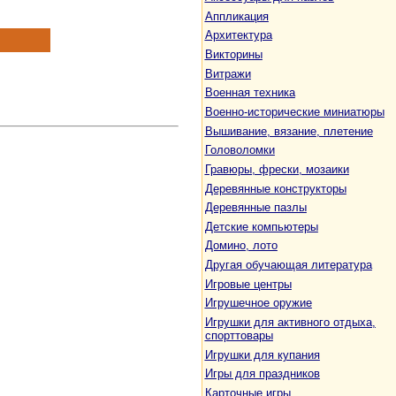
Аппликация
Архитектура
Викторины
Витражи
Военная техника
Военно-исторические миниатюры
Вышивание, вязание, плетение
Головоломки
Гравюры, фрески, мозаики
Деревянные конструкторы
Деревянные пазлы
Детские компьютеры
Домино, лото
Другая обучающая литература
Игровые центры
Игрушечное оружие
Игрушки для активного отдыха,
спорттовары
Игрушки для купания
Игры для праздников
Карточные игры