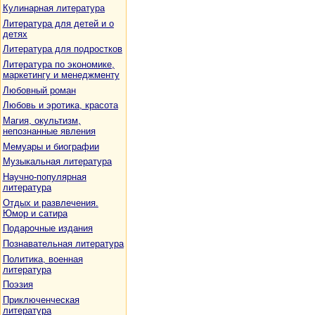
Кулинарная литература
Литература для детей и о
детях
Литература для подростков
Литература по экономике,
маркетингу и менеджменту
Любовный роман
Любовь и эротика, красота
Магия, окультизм,
непознанные явления
Мемуары и биографии
Музыкальная литература
Научно-популярная
литература
Отдых и развлечения.
Юмор и сатира
Подарочные издания
Познавательная литература
Политика, военная
литература
Поэзия
Приключенческая
литература