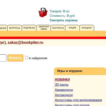
Товаров:
0
шт.
Стоимость:
0
руб.
Смотреть корзину
рг), zakaz@bookpiter.ru
в найденном
Игры и игрушки:
НОВИНКИ
3D пазлы
Авиамодели
Автомодели
Аксессуары для моделирования
Аксессуары для пазлов