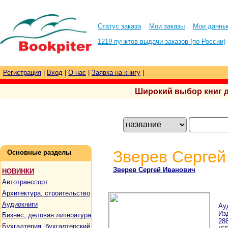
Статус заказа
Мои заказы
Мои данны
1219 пунктов выдачи заказов (по России)
Регистрация
|
Вход
|
О нас
|
Заявка на книгу
|
Широкий выбор книг для
Зверев Сергей
Основные разделы
Зверев Сергей Иванович
НОВИНКИ
Автотранспорт
Архитектура, строительство
Аудиокниги
Ау
Изд
Бизнес, деловая литература
28
Бухгалтерия, бухгалтерский