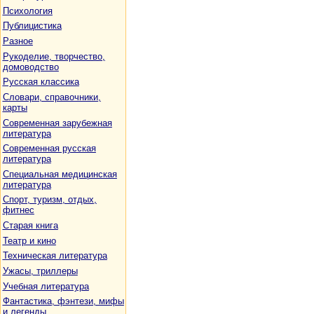
Психология
Публицистика
Разное
Рукоделие, творчество,
домоводство
Русская классика
Словари, справочники,
карты
Современная зарубежная
литература
Современная русская
литература
Специальная медицинская
литература
Спорт, туризм, отдых,
фитнес
Старая книга
Театр и кино
Техническая литература
Ужасы, триллеры
Учебная литература
Фантастика, фэнтези, мифы
и легенды