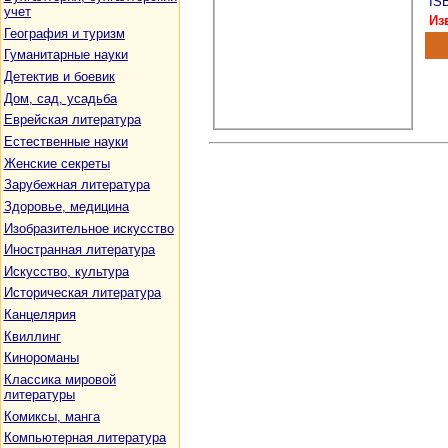
ISB
учет
Из
География и туризм
Гуманитарные науки
Детектив и боевик
Дом, сад, усадьба
Еврейская литература
Естественные науки
Женские секреты
Зарубежная литература
Здоровье, медицина
Изобразительное искусство
Иностранная литература
Искусство, культура
Историческая литература
Канцелярия
Квиллинг
Кинороманы
Классика мировой
литературы
Комиксы, манга
Компьютерная литература