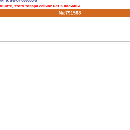
N: 978-5-04-099685-8
вините, этого товара сейчас нет в наличии.
№:791588