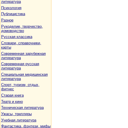
литература
Психология
Публицистика
Разное
Рукоделие, творчество,
домоводство
Русская классика
Словари, справочники,
карты
Современная зарубежная
литература
Современная русская
литература
Специальная медицинская
литература
Спорт, туризм, отдых,
фитнес
Старая книга
Театр и кино
Техническая литература
Ужасы, триллеры
Учебная литература
Фантастика, фэнтези, мифы