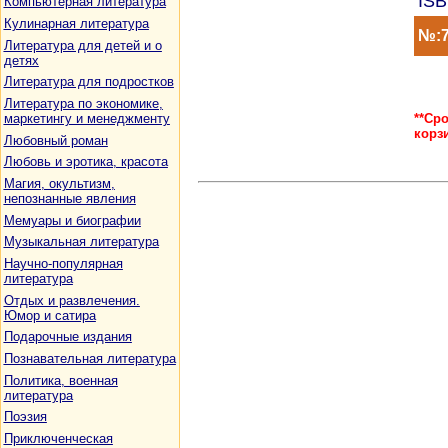
ISB
Компьютерная литература
Кулинарная литература
№:7
Литература для детей и о
детях
Литература для подростков
Литература по экономике,
**Ср
маркетингу и менеджменту
корз
Любовный роман
Любовь и эротика, красота
Магия, окультизм,
непознанные явления
Мемуары и биографии
Музыкальная литература
Научно-популярная
литература
Отдых и развлечения.
Юмор и сатира
Подарочные издания
Познавательная литература
Политика, военная
литература
Поэзия
Приключенческая