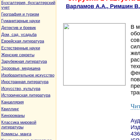
Бухгалтерия, бухгалтерский
Варламов А.А., Римшин В.
учет
География и туризм
Гуманитарные науки
В м
Детектив и боевик
обо
Дом, сад, усадьба
сов
Еврейская литература
сил
Естественные науки
жел
Женские секреты
рас
Зарубежная литература
тех
Здоровье, медицина
фен
Изобразительное искусство
пов
Иностранная литература
пре
Искусство, культура
тра
Историческая литература
Канцелярия
Чит
Квиллинг
Кинороманы
Ауд
Классика мировой
Изд
литературы
436
Комиксы, манга