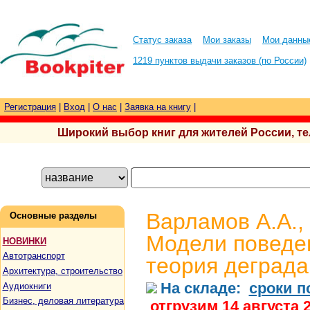
Статус заказа
Мои заказы
Мои данны
1219 пунктов выдачи заказов (по России)
Регистрация
|
Вход
|
О нас
|
Заявка на книгу
|
Широкий выбор книг для жителей России, тел.
Варламов А.А.,
Основные разделы
Модели поведе
НОВИНКИ
Автотранспорт
теория деград
Архитектура, строительство
На складе:
сроки п
Аудиокниги
Бизнес, деловая литература
отгрузим 14 августа 