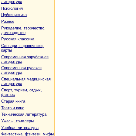
литература
Психология
Публицистика
Разное
Рукоделие, творчество,
домоводство
Русская классика
Словари, справочники,
карты
Современная зарубежная
литература
Современная русская
литература
Специальная медицинская
литература
Спорт, туризм, отдых,
фитнес
Старая книга
Театр и кино
Техническая литература
Ужасы, триллеры
Учебная литература
Фантастика, фэнтези, мифы