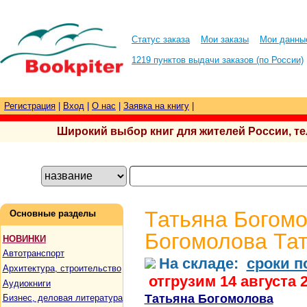
Статус заказа
Мои заказы
Мои данны
1219 пунктов выдачи заказов (по России)
Регистрация
|
Вход
|
О нас
|
Заявка на книгу
|
Широкий выбор книг для жителей России, тел.
Татьяна Богомо
Основные разделы
Богомолова Та
НОВИНКИ
Автотранспорт
На складе:
сроки п
Архитектура, строительство
отгрузим 14 августа 
Аудиокниги
Татьяна Богомолова
Бизнес, деловая литература