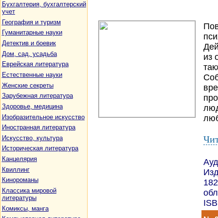
Бухгалтерия, бухгалтерский
учет
География и туризм
Пов
Гуманитарные науки
пси
Детектив и боевик
Дей
Дом, сад, усадьба
из 
Еврейская литература
так
Естественные науки
Соб
Женские секреты
вре
Зарубежная литература
про
Здоровье, медицина
люд
Изобразительное искусство
люб
Иностранная литература
Чит
Искусство, культура
Историческая литература
Канцелярия
Ауд
Квиллинг
Изд
Кинороманы
182
Классика мировой
обл
литературы
ISB
Комиксы, манга