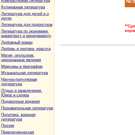
Компьютерная литература
№:8
Кулинарная литература
Литература для детей и о
детях
Литература для подростков
**Ср
корз
Литература по экономике,
маркетингу и менеджменту
Любовный роман
Любовь и эротика, красота
Магия, окультизм,
непознанные явления
Мемуары и биографии
Музыкальная литература
Научно-популярная
литература
Отдых и развлечения.
Юмор и сатира
Подарочные издания
Познавательная литература
Политика, военная
литература
Поэзия
Приключенческая