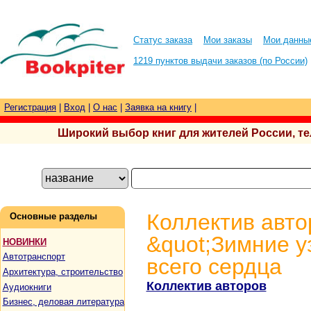
Статус заказа
Мои заказы
Мои данны
1219 пунктов выдачи заказов (по России)
Регистрация
|
Вход
|
О нас
|
Заявка на книгу
|
Широкий выбор книг для жителей России, тел.
Коллектив авто
Основные разделы
&quot;Зимние у
НОВИНКИ
Автотранспорт
всего сердца
Архитектура, строительство
Коллектив авторов
Аудиокниги
Бизнес, деловая литература