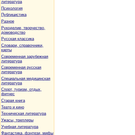
литература
Психология
Публицистика
Разное
Рукоделие, творчество,
домоводство
Русская классика
Словари, справочники,
карты
Современная зарубежная
литература
Современная русская
литература
Специальная медицинская
литература
Спорт, туризм, отдых,
фитнес
Старая книга
Театр и кино
Техническая литература
Ужасы, триллеры
Учебная литература
Фантастика, фэнтези, мифы