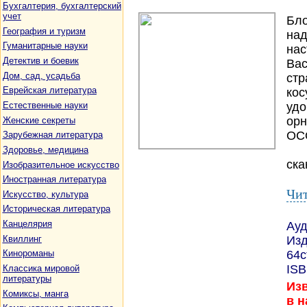
Бухгалтерия, бухгалтерский
учет
Бло
География и туризм
над
Гуманитарные науки
нас
Детектив и боевик
Вас
Дом, сад, усадьба
стр
Еврейская литература
кос
Естественные науки
удо
орн
Женские секреты
ОС
Зарубежная литература
Здоровье, медицина
ска
Изобразительное искусство
Иностранная литература
Чит
Искусство, культура
Историческая литература
Канцелярия
Ауд
Квиллинг
Изд
64с
Кинороманы
ISB
Классика мировой
литературы
Изв
Комиксы, манга
в н