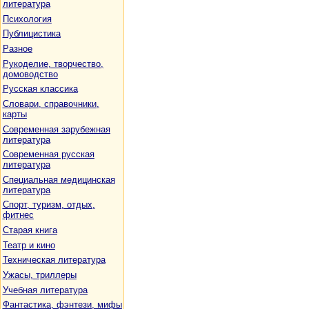
литература
Психология
Публицистика
Разное
Рукоделие, творчество,
домоводство
Русская классика
Словари, справочники,
карты
Современная зарубежная
литература
Современная русская
литература
Специальная медицинская
литература
Спорт, туризм, отдых,
фитнес
Старая книга
Театр и кино
Техническая литература
Ужасы, триллеры
Учебная литература
Фантастика, фэнтези, мифы