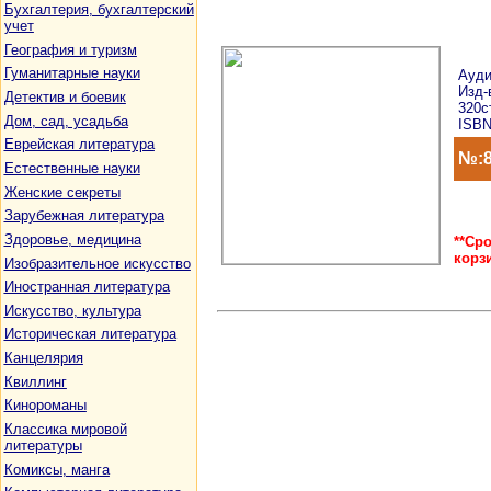
Бухгалтерия, бухгалтерский
учет
География и туризм
Гуманитарные науки
Ауди
Изд-в
Детектив и боевик
320с
Дом, сад, усадьба
ISBN
Еврейская литература
№:8
Естественные науки
Женские секреты
Зарубежная литература
Здоровье, медицина
**Ср
корз
Изобразительное искусство
Иностранная литература
Искусство, культура
Историческая литература
Канцелярия
Квиллинг
Кинороманы
Классика мировой
литературы
Комиксы, манга