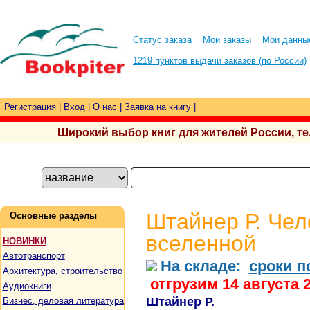
Статус заказа
Мои заказы
Мои данны
1219 пунктов выдачи заказов (по России)
Регистрация
|
Вход
|
О нас
|
Заявка на книгу
|
Широкий выбор книг для жителей России, тел.
Штайнер Р. Чел
Основные разделы
вселенной
НОВИНКИ
Автотранспорт
На складе:
сроки п
Архитектура, строительство
отгрузим 14 августа 
Аудиокниги
Штайнер Р.
Бизнес, деловая литература