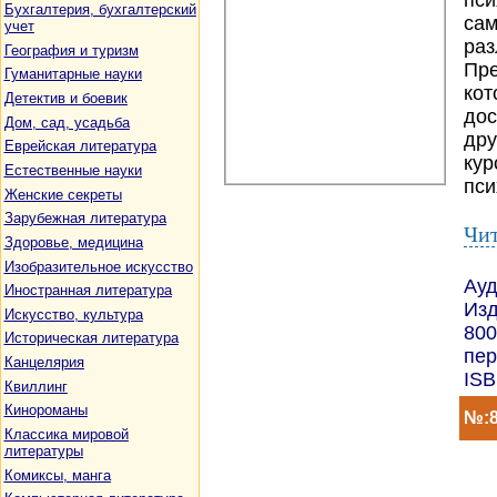
пси
Бухгалтерия, бухгалтерский
сам
учет
раз
География и туризм
Пре
Гуманитарные науки
кот
Детектив и боевик
дос
Дом, сад, усадьба
дру
Еврейская литература
кур
Естественные науки
пси
Женские секреты
Зарубежная литература
Чит
Здоровье, медицина
Изобразительное искусство
Ауд
Иностранная литература
Изд
Искусство, культура
800
Историческая литература
пер
Канцелярия
ISB
Квиллинг
Кинороманы
№:8
Классика мировой
литературы
Комиксы, манга