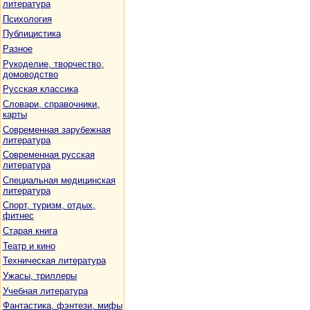
литература
Психология
Публицистика
Разное
Рукоделие, творчество,
домоводство
Русская классика
Словари, справочники,
карты
Современная зарубежная
литература
Современная русская
литература
Специальная медицинская
литература
Спорт, туризм, отдых,
фитнес
Старая книга
Театр и кино
Техническая литература
Ужасы, триллеры
Учебная литература
Фантастика, фэнтези, мифы