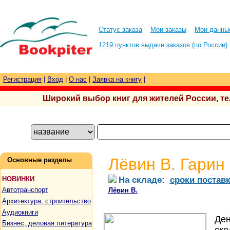
Статус заказа
Мои заказы
Мои данны
1219 пунктов выдачи заказов (по России)
Регистрация
|
Вход
|
О нас
|
Заявка на книгу
|
Широкий выбор книг для жителей России, тел.
Лёвин В. Гарин
Основные разделы
На складе:
сроки постав
НОВИНКИ
Автотранспорт
Лёвин В.
Архитектура, строительство
Аудиокниги
Ден
Бизнес, деловая литература