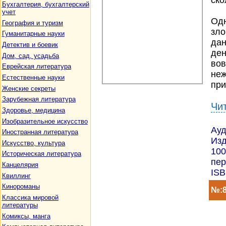
ско
Бухгалтерия, бухгалтерский
учет
Одн
География и туризм
зло
Гуманитарные науки
дан
Детектив и боевик
ден
Дом, сад, усадьба
вов
Еврейская литература
неж
Естественные науки
при
Женские секреты
Зарубежная литература
Чи
Здоровье, медицина
Изобразительное искусство
Ауд
Иностранная литература
Изд
Искусство, культура
100
Историческая литература
пер
Канцелярия
ISB
Квиллинг
Кинороманы
№:8
Классика мировой
литературы
Комиксы, манга