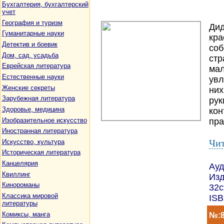
Бухгалтерия, бухгалтерский
учет
География и туризм
Дид
Гуманитарные науки
кра
Детектив и боевик
соб
Дом, сад, усадьба
стр
Еврейская литература
мал
Естественные науки
увл
Женские секреты
них
Зарубежная литература
рук
Здоровье, медицина
кон
Изобразительное искусство
пра
Иностранная литература
Чит
Искусство, культура
Историческая литература
Канцелярия
Ауд
Квиллинг
Изд
Кинороманы
32с
Классика мировой
ISB
литературы
Комиксы, манга
№:8