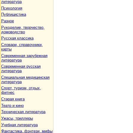
литература
Психология
Публицистика
Разное
Рукоделие, творчество,
домоводство
Русская классика
Словари, справочники,
карты
Современная зарубежная
литература
Современная русская
литература
Специальная медицинская
литература
Спорт, туризм, отдых,
фитнес
Старая книга
Театр и кино
Техническая литература
Ужасы, триллеры
Учебная литература
Фантастика, фэнтези, мифы