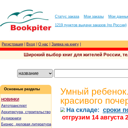
Статус заказа
Мои заказы
Мои данны
1219 пунктов выдачи заказов (по России)
Регистрация
|
Вход
|
О нас
|
Заявка на книгу
|
Широкий выбор книг для жителей России, тел.
Умный ребенок
Основные разделы
красивого поче
НОВИНКИ
Автотранспорт
На складе:
сроки п
Архитектура, строительство
отгрузим 14 августа 
Аудиокниги
Бизнес, деловая литература