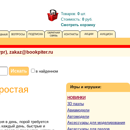
Товаров:
0
шт.
Стоимость:
0
руб.
Смотреть корзину
рг), zakaz@bookpiter.ru
в найденном
ростая
Игры и игрушки:
НОВИНКИ
3D пазлы
Авиамодели
Автомодели
ня в день, порой требуется
Аксессуары для моделирования
а каждый день, быстрые и
Аксессуары для пазлов