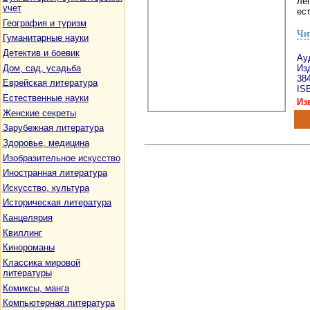
ле
учет
ест
География и туризм
Чи
Гуманитарные науки
Детектив и боевик
Ау
Дом, сад, усадьба
Изд
38
Еврейская литература
ISB
Естественные науки
Из
Женские секреты
Зарубежная литература
Здоровье, медицина
Изобразительное искусство
Иностранная литература
Искусство, культура
Историческая литература
Канцелярия
Квиллинг
Кинороманы
Классика мировой
литературы
Комиксы, манга
Компьютерная литература