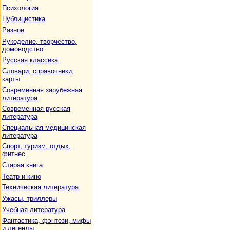
Психология
Публицистика
Разное
Рукоделие, творчество,
домоводство
Русская классика
Словари, справочники,
карты
Современная зарубежная
литература
Современная русская
литература
Специальная медицинская
литература
Спорт, туризм, отдых,
фитнес
Старая книга
Театр и кино
Техническая литература
Ужасы, триллеры
Учебная литература
Фантастика, фэнтези, мифы
и легенды