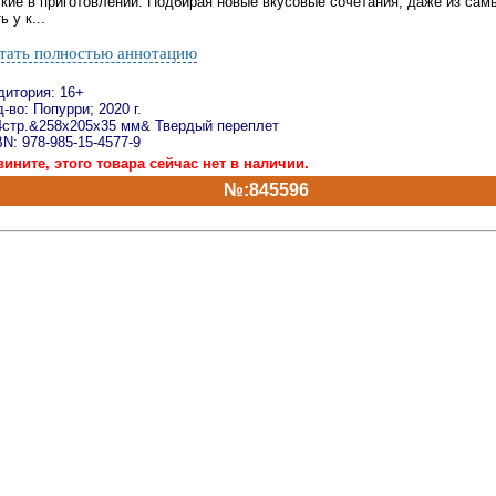
гкие в приготовлении. Подбирая новые вкусовые сочетания, даже из сам
ь у к...
тать полностью аннотацию
дитория: 16+
-во: Попурри; 2020 г.
4стр.&258x205x35 мм& Твердый переплет
N: 978-985-15-4577-9
вините, этого товара сейчас нет в наличии.
№:845596