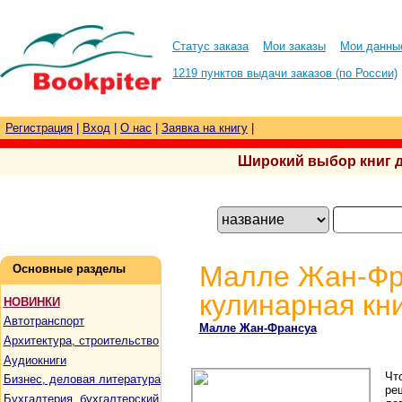
Статус заказа
Мои заказы
Мои данны
1219 пунктов выдачи заказов (по России)
Регистрация
|
Вход
|
О нас
|
Заявка на книгу
|
Широкий выбор книг для
Малле Жан-Фр
Основные разделы
кулинарная кни
НОВИНКИ
Автотранспорт
Малле Жан-Франсуа
Архитектура, строительство
Аудиокниги
Чт
Бизнес, деловая литература
ре
Бухгалтерия, бухгалтерский