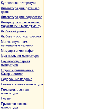
Кулинарная литература
Литература для детей и о
детях
Литература для подростков
Литература по экономике,
маркетингу и менеджменту
Любовный роман
Любовь и эротика, красота
Магия, окультизм,
непознанные явления
Мемуары и биографии
Музыкальная литература
Научно-популярная
литература
Отдых и развлечения.
Юмор и сатира
Подарочные издания
Познавательная литература
Политика, военная
литература
Поэзия
Приключенческая
литература