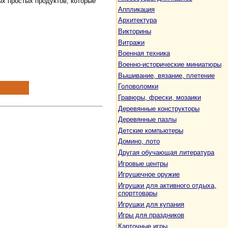
ых простых продуктов, которые
Аппликация
Архитектура
Викторины
Витражи
Военная техника
Военно-исторические миниатюры
Вышивание, вязание, плетение
Головоломки
Гравюры, фрески, мозаики
Деревянные конструкторы
Деревянные пазлы
Детские компьютеры
Домино, лото
Другая обучающая литература
Игровые центры
Игрушечное оружие
Игрушки для активного отдыха,
спорттовары
Игрушки для купания
Игры для праздников
Карточные игры