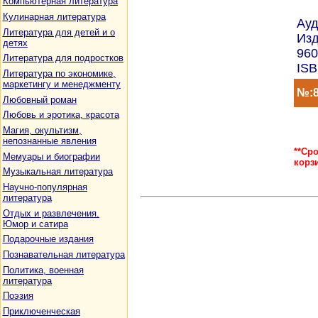
Компьютерная литература
Кулинарная литература
Ауд
Литература для детей и о
Изд
детях
960
Литература для подростков
ISB
Литература по экономике,
маркетингу и менеджменту
№:8
Любовный роман
Любовь и эротика, красота
Магия, окультизм,
непознанные явления
**Ср
Мемуары и биографии
корз
Музыкальная литература
Научно-популярная
литература
Отдых и развлечения.
Юмор и сатира
Подарочные издания
Познавательная литература
Политика, военная
литература
Поэзия
Приключенческая