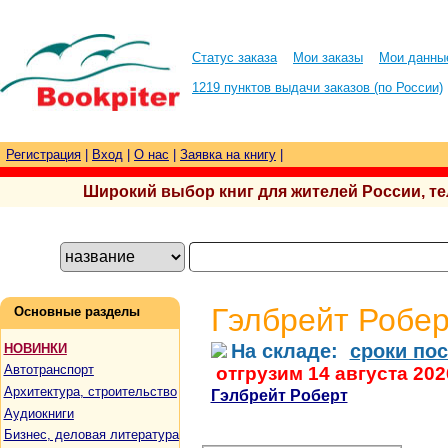
Статус заказа
Мои заказы
Мои данны
1219 пунктов выдачи заказов (по России)
Регистрация
|
Вход
|
О нас
|
Заявка на книгу
|
Широкий выбор книг для жителей России, тел.
Гэлбрейт Робер
Основные разделы
На складе:
сроки пос
НОВИНКИ
Автотранспорт
отгрузим 14 августа 202
Архитектура, строительство
Гэлбрейт Роберт
Аудиокниги
Бизнес, деловая литература