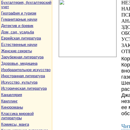
НЕ
Бухгалтерия, бухгалтерский
учет
НА
География и туризм
ПС
Гуманитарные науки
АН
Детектив и боевик
ЗД
Дом, сад, усадьба
ОБ
Еврейская литература
УС
Естественные науки
ЗА
ОТ
Женские секреты
Зарубежная литература
Кор
Здоровье, медицина
Кор
Изобразительное искусство
вно
Иностранная литература
газ
Искусство, культура
Шек
рас
Историческая литература
Джа
Канцелярия
нез
Квиллинг
ее 
Кинороманы
обс.
Классика мировой
литературы
Комиксы, манга
Чит