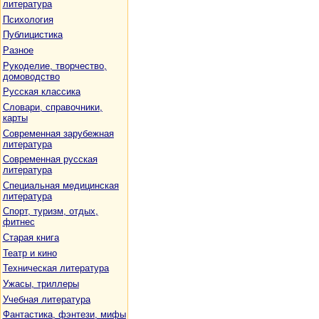
литература
Психология
Публицистика
Разное
Рукоделие, творчество,
домоводство
Русская классика
Словари, справочники,
карты
Современная зарубежная
литература
Современная русская
литература
Специальная медицинская
литература
Спорт, туризм, отдых,
фитнес
Старая книга
Театр и кино
Техническая литература
Ужасы, триллеры
Учебная литература
Фантастика, фэнтези, мифы