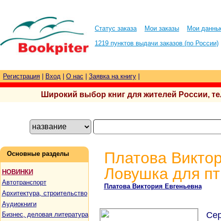
Статус заказа
Мои заказы
Мои данны
1219 пунктов выдачи заказов (по России)
Регистрация
|
Вход
|
О нас
|
Заявка на книгу
|
Широкий выбор книг для жителей России, тел.
Платова Виктор
Основные разделы
Ловушка для пт
НОВИНКИ
Автотранспорт
Платова Виктория Евгеньевна
Архитектура, строительство
Аудиокниги
Се
Бизнес, деловая литература