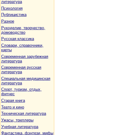
литература
Психология
Публицистика
Разное
Рукоделие, творчество,
домоводство
Русская классика
Словари, справочники,
карты
Современная зарубежная
литература
Современная русская
литература
Специальная медицинская
литература
Спорт, туризм, отдых,
фитнес
Старая книга
Театр и кино
Техническая литература
Ужасы, триллеры
Учебная литература
Фантастика, фэнтези, мифы