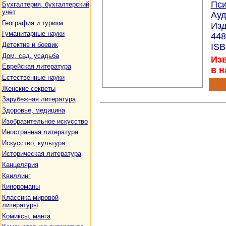
Пси
Бухгалтерия, бухгалтерский
учет
Ауд
География и туризм
Изд
Гуманитарные науки
448
Детектив и боевик
ISB
Дом, сад, усадьба
Изв
Еврейская литература
в н
Естественные науки
Женские секреты
Зарубежная литература
Здоровье, медицина
Изобразительное искусство
Иностранная литература
Искусство, культура
Историческая литература
Канцелярия
Квиллинг
Кинороманы
Классика мировой
литературы
Комиксы, манга