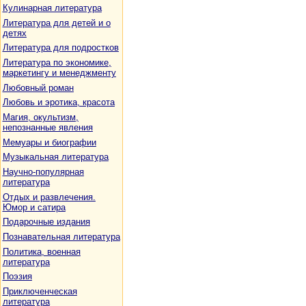
Кулинарная литература
Литература для детей и о
детях
Литература для подростков
Литература по экономике,
маркетингу и менеджменту
Любовный роман
Любовь и эротика, красота
Магия, окультизм,
непознанные явления
Мемуары и биографии
Музыкальная литература
Научно-популярная
литература
Отдых и развлечения.
Юмор и сатира
Подарочные издания
Познавательная литература
Политика, военная
литература
Поэзия
Приключенческая
литература