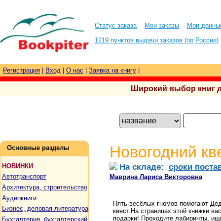
Статус заказа
Мои заказы
Мои данны
1219 пунктов выдачи заказов (по России)
Регистрация
|
Вход
|
О нас
|
Заявка на книгу
|
Широкий выбор книг для
Новогодний кв
Основные разделы
На складе:
сроки поста
НОВИНКИ
Автотранспорт
Маврина Лариса Викторовна
Архитектура, строительство
Аудиокниги
Пять весёлых гномов помогают Дед
Бизнес, деловая литература
квест.На страницах этой книжки ва
подарки! Проходите лабиринты, ищи
Бухгалтерия, бухгалтерский