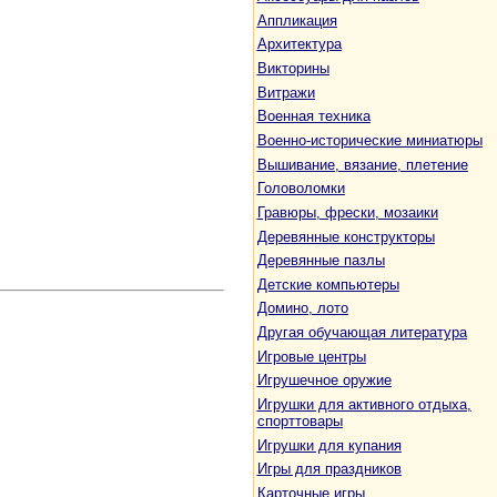
Аппликация
Архитектура
Викторины
Витражи
Военная техника
Военно-исторические миниатюры
Вышивание, вязание, плетение
Головоломки
Гравюры, фрески, мозаики
Деревянные конструкторы
Деревянные пазлы
Детские компьютеры
Домино, лото
Другая обучающая литература
Игровые центры
Игрушечное оружие
Игрушки для активного отдыха,
спорттовары
Игрушки для купания
Игры для праздников
Карточные игры