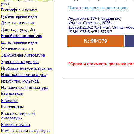
учет
Читать полностью аннотацию
География и туризм
Гуманитарные науки
Аудитория: 18+ (нет данных)
Детектив и боевик
Изд-во: Стрекоза; 2023 г.
16стр.&210x270x1 мм& Мягкая обл
Дом, сад, усадьба
ISBN: 978-5-9951-5726-7
Еврейская литература
№:984379
Естественные науки
Женские секреты
Зарубежная литература
Здоровье, медицина
**Сроки и стоимость доставки см
Изобразительное искусство
Иностранная литература
Искусство, культура
Историческая литература
Канцелярия
Квиллинг
Кинороманы
Классика мировой
литературы
Комиксы, манга
Компьютерная литература