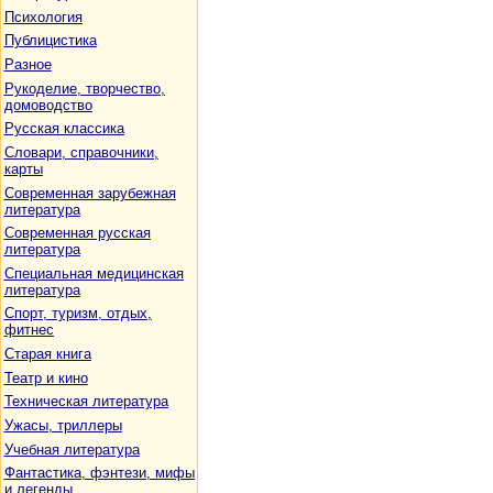
Психология
Публицистика
Разное
Рукоделие, творчество,
домоводство
Русская классика
Словари, справочники,
карты
Современная зарубежная
литература
Современная русская
литература
Специальная медицинская
литература
Спорт, туризм, отдых,
фитнес
Старая книга
Театр и кино
Техническая литература
Ужасы, триллеры
Учебная литература
Фантастика, фэнтези, мифы
и легенды