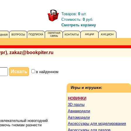
Товаров:
0
шт.
Стоимость:
0
руб.
Смотреть корзину
рг), zakaz@bookpiter.ru
в найденном
Игры и игрушки:
НОВИНКИ
3D пазлы
Авиамодели
Автомодели
 увлекательный новогодний
Аксессуары для моделирования
помочь гномам разнести
Аксессуары для пазлов