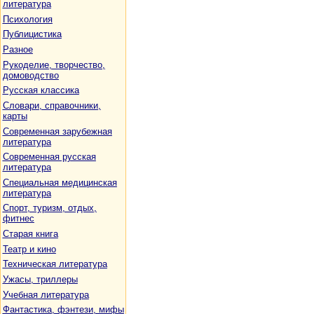
литература
Психология
Публицистика
Разное
Рукоделие, творчество,
домоводство
Русская классика
Словари, справочники,
карты
Современная зарубежная
литература
Современная русская
литература
Специальная медицинская
литература
Спорт, туризм, отдых,
фитнес
Старая книга
Театр и кино
Техническая литература
Ужасы, триллеры
Учебная литература
Фантастика, фэнтези, мифы