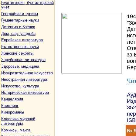
Бухгалтерия, бухгалтерский
учет
География и туризм
194
Гуманитарные науки
"Зв
Детектив и боевик
Дат
Дом, сад, усадьба
ист
Еврейская литература
лет
Естественные науки
Оте
Женские секреты
за 
Зарубежная литература
воп
Здоровье, медицина
Бер
Изобразительное искусство
Чит
Иностранная литература
Искусство, культура
Историческая литература
Ауд
Канцелярия
Изд
Квиллинг
352
Кинороманы
пер
Классика мировой
ISB
литературы
Комиксы, манга
№:9