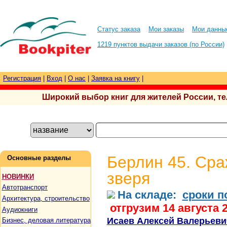
Статус заказа
Мои заказы
Мои данны
1219 пунктов выдачи заказов (по России)
Регистрация
|
Вход
|
О нас
|
Заявка на книгу
|
Широкий выбор книг для жителей России, тел.
Берлин 45. Сра
Основные разделы
зверя
НОВИНКИ
Автотранспорт
На складе:
сроки п
Архитектура, строительство
отгрузим 14 августа 
Аудиокниги
Исаев Алексей Валерьеви
Бизнес, деловая литература